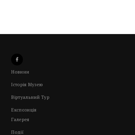
Новини
Історія Музею
Віртуальний Тур
Експозиція
Галерея
Події