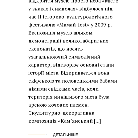
відкриття музею просто неба «Місто
у знаках і символах» відбулося під
час ІІ історико-культурологічного
фестивалю «Мамай-fest» у 2009 р.
Експозиція музею шляхом
демонстрації великогабаритних
експонатів, що носять
узагальнюючий символічний
характер, відтворює основні етапи
історії міста. Відкривається вона
скіфською та половецькими бабами –
німими свідками часів, коли
територія нинішнього міста була
ареною кочових племен.
Скульптурно-декоративна
композиція «Кам`янський [...]
ДЕТАЛЬНІШЕ