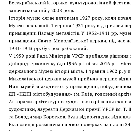
Всеукраїнський історико-культурологічний фестива
започаткований у 2008 році.
Історія музею сягає витоками 1927 року, коли поча
Музею революції. 1 серпня 1931 року відкрилася пе
приміщенні Палацу металістів. У 1932-1941 рр. муз
приміщенні Свято-Миколаївської церкви, під час на
1941-1943 рр. був розграбований.
У 1959 році Рада Міністрів УРСР прийняла рішення
Дніпродзержинську (до 1936 р. і після 2016 р. – міс
державного Музею історії міста. 1 травня 1962 р. у
Миколаївської церкви музей прийняв перших відвід
Нині музей знаходиться у приміщенні, побудованом
ДП «НДПІ містобудування» (м. Київ, головний архіт
Авторами архітектурно-художнього рішення екпозиц
художники, лауреати Державної премії УРСР ім. Т.
та Володимир Коротков, була відкрита для відвідув
Експозиція розміщена на двох поверхах на площі 24