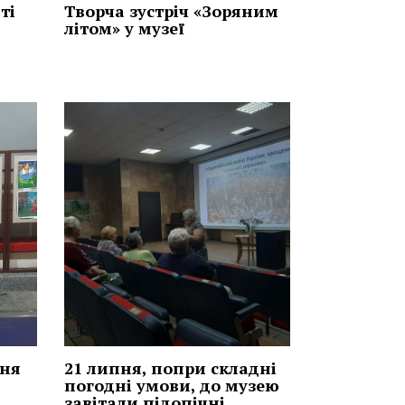
ті
Творча зустріч «Зоряним
літом» у музеї
ння
21 липня, попри складні
погодні умови, до музею
завітали підопічні