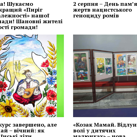
га! Шукаємо
2 серпня – День пам’я
кращий «Пиріг
жертв нацистського
алежності» нашої
геноциду ромів
мади! Шановні жителі
ості громади!
курс завершено, але
«Козак Мамай. Відлу
ай – вічний: як
волі у дитячих
їнські діти
малюнках» – нова