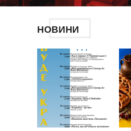
НОВИНИ
Експонати музе
та цікаві виставки