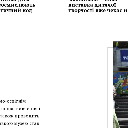
еосмислюють
виставка дитячої
етичний код
творчості вже чекає на
рно-освітнім
гання, вивчення і
а також проводить
тівкою музею став