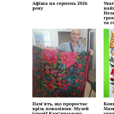
Афіша на серпень 2026
Ува
року
най
Нез
гро
та г
Пам’ять, що проростає
Кон
крізь покоління: Музей
Мам
історії Кам’янського
укра