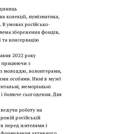
одиниць
на колекції, нумізматика,
. В умовах російсько-
блема збереження фондів,
ї та консервацію
равня 2022 року
, працюючи з
і з молоддю, волонтерами,
ми особами. Нині в музеї
нтальні, меморіальні
 і болюче сьогодення. Для
 ведучи роботу на
рожій російській
ття перед жителями і
ою формування активного