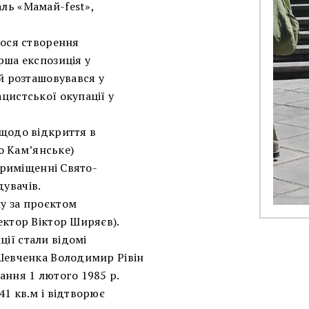
ль «Мамай-fest»,
лося створення
рша експозиція у
ей розташовувався у
цистської окупації у
 щодо відкриття в
то Кам’янське)
 приміщенні Свято-
увачів.
у за проєктом
ектор Віктор Ширяєв).
ії стали відомі
 Шевченка Володимир Рівін
ання 1 лютого 1985 р.
41 кв.м і відтворює