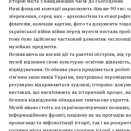
історію міста з найдавніших часів до сьогодення.
Нині фондові колекції нараховують більше 90 тис. 
збереження, серед них – археологічна та етнографіч
філателія, колекція картин, фото та документи тощо
української війни війни перед музеєм постала про
тому було здійснено частковий демонтаж експозиці
музейних предметів.
Незважаючи на воєнні дії та ракетні обстріли, від т
музей відновив свою культурно-освітню діяльність
відвідувачами. Особлива увага приділяється робот
сім’ями захисників України, внутрішньо переміщени
регулярно відкриваються художні, історико-докуме
виставки, що висвітлюють як історичний процес, як
безпеки відвідувачів обладнане тимчасове укриття.
Музей міцно стоїть на україноцентричних позиціях,
інформаційному фронті, націлену як на протидію во
пропаганді та міфологізації історії, так і на розкри
гостями міста маловідомих сторінок історії з мет