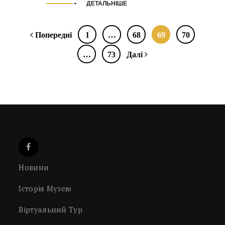
ДЕТАЛЬНІШЕ
Попередні
1
…
68
69
70
…
73
Далі
Новини
Історія Музею
Віртуальний Тур