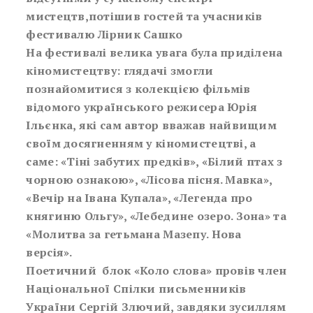
мистецтв,потішив гостей та учасників
фестивалю Лірник Сашко
На фестивалі велика увага була приділена
кіномистецтву: глядачі змогли
познайомитися з колекцією фільмів
відомого українського режисера Юрія
Ільєнка, які сам автор вважав найвищим
своїм досягненням у кіномистецтві, а
саме: «Тіні забутих предків», «Білий птах з
чорною ознакою», «Лісова пісня. Мавка»,
«Вечір на Івана Купала», «Легенда про
княгиню Ольгу», «Лебедине озеро. Зона» та
«Молитва за гетьмана Мазепу. Нова
версія».
Поетичний блок «Коло слова» провів член
Національної Спілки письменників
України Сергій Злючий, завдяки зусиллям