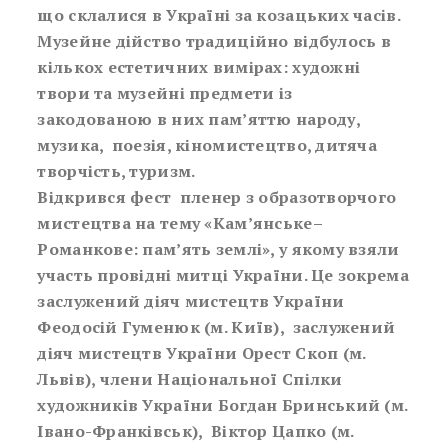
що склалися в Україні за козацьких часів.
Музейне дійство традиційно відбулось в
кількох естетичних вимірах: художні
твори та музейні предмети із
закодованою в них пам’яттю народу,
музика, поезія, кіномистецтво, дитяча
творчість, туризм.
Відкрився фест пленер з образотворчого
мистецтва на тему «Кам’янське–
Романкове: пам’ять землі», у якому взяли
участь провідні митці України. Це зокрема
заслужений діяч мистецтв України
Феодосій Гуменюк (м. Київ), заслужений
діяч мистецтв України Орест Скоп (м.
Львів), члени Національної Спілки
художників України Богдан Бринський (м.
Івано-Франківськ), Віктор Цапко (м.