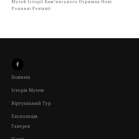
Музей Історії Кам’янського Отримав Нові
Родинні Реліквії
Новини
Історія Музею
Віртуальний Тур
Експозиція
Галерея