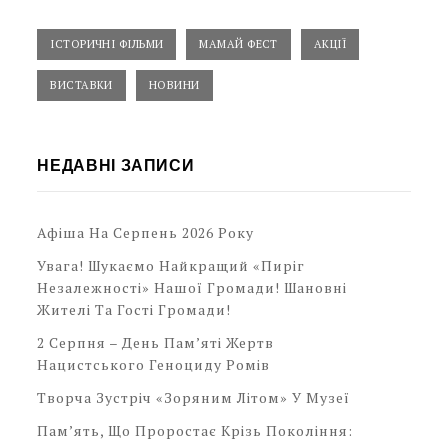
ІСТОРИЧНІ ФІЛЬМИ
МАМАЙ ФЕСТ
АКЦІЇ
ВИСТАВКИ
НОВИНИ
НЕДАВНІ ЗАПИСИ
Афіша На Серпень 2026 Року
Увага! Шукаємо Найкращий «Пиріг
Незалежності» Нашої Громади! Шановні
Жителі Та Гості Громади!
2 Серпня – День Пам’яті Жертв
Нацистського Геноциду Ромів
Творча Зустріч «Зоряним Літом» У Музеї
Пам’ять, Що Проростає Крізь Покоління: