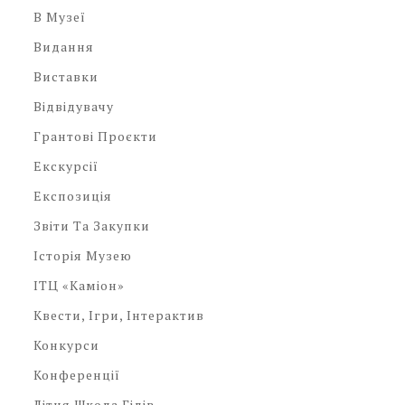
В Музеї
Видання
Виставки
Відвідувачу
Грантові Проєкти
Екскурсії
Експозиція
Звіти Та Закупки
Історія Музею
ІТЦ «Каміон»
Квести, Ігри, Інтерактив
Конкурси
Конференції
Літня Школа Гідів