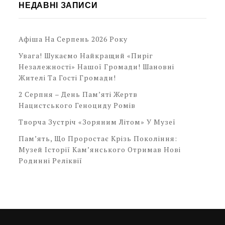
НЕДАВНІ ЗАПИСИ
Афіша На Серпень 2026 Року
Увага! Шукаємо Найкращий «Пиріг
Незалежності» Нашої Громади! Шановні
Жителі Та Гості Громади!
2 Серпня – День Пам’яті Жертв
Нацистського Геноциду Ромів
Творча Зустріч «Зоряним Літом» У Музеї
Пам’ять, Що Проростає Крізь Покоління:
Музей Історії Кам’янського Отримав Нові
Родинні Реліквії