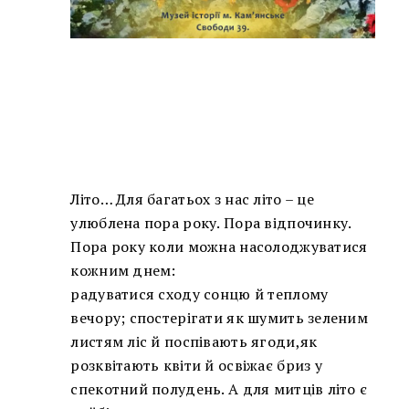
Літо… Для багатьох з нас літо – це
улюблена пора року. Пора відпочинку.
Пора року коли можна насолоджуватися
кожним днем:
радуватися сходу сонцю й теплому
вечору; спостерігати як шумить зеленим
листям ліс й поспівають ягоди,як
розквітають квіти й освіжає бриз у
спекотний полудень. А для митців літо є