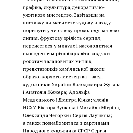
графіка, скульптура,декоративно-
ужиткове мистецтво. Завітавши на
виставку ви матимете чудову нагоду
поринути у червневу прохолоду, марево
липня, фруктову зрілість серпня;
перенестися у минуле і насолодитися
сьогоденням різнобарв літа завдяки
роботам талановитих митців,
представників кам’янської школи
образотворчого мистецтва – засл.
художників України Володимира Жугана
і Анатолія Жежера; Адольфа
Медвецького і Дмитра Кічка; членів
НСХУ Віктора Зубкова і Михайла Мігріна,
Олександа Чегорки і Сергія Лаушкіна;
а також познайомитися з картинами
Народного художника СРСР Сергія