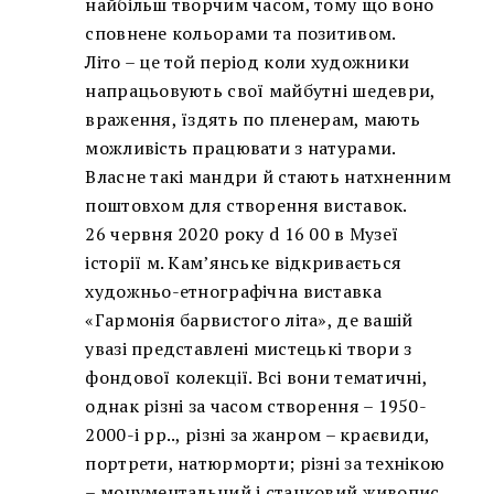
найбільш творчим часом, тому що воно
сповнене кольорами та позитивом.
Літо – це той період коли художники
напрацьовують свої майбутні шедеври,
враження, їздять по пленерам, мають
можливість працювати з натурами.
Власне такі мандри й стають натхненним
поштовхом для створення виставок.
26 червня 2020 року d 16 00 в Музеї
історії м. Кам’янське відкривається
художньо-етнографічна виставка
«Гармонія барвистого літа», де вашій
увазі представлені мистецькі твори з
фондової колекції. Всі вони тематичні,
однак різні за часом створення – 1950-
2000-і рр.., різні за жанром – краєвиди,
портрети, натюрморти; різні за технікою
– монументальний і станковий живопис,