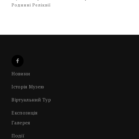
Родинні Реліквії
Новини
Історія Музею
Віртуальний Тур
Експозиція
Галерея
Події