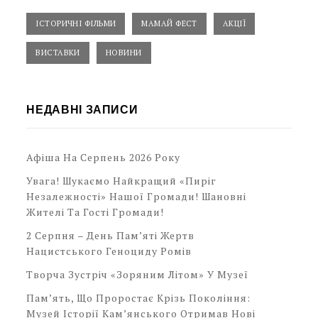
ІСТОРИЧНІ ФІЛЬМИ
МАМАЙ ФЕСТ
АКЦІЇ
ВИСТАВКИ
НОВИНИ
НЕДАВНІ ЗАПИСИ
Афіша На Серпень 2026 Року
Увага! Шукаємо Найкращий «Пиріг
Незалежності» Нашої Громади! Шановні
Жителі Та Гості Громади!
2 Серпня – День Пам’яті Жертв
Нацистського Геноциду Ромів
Творча Зустріч «Зоряним Літом» У Музеї
Пам’ять, Що Проростає Крізь Покоління:
Музей Історії Кам’янського Отримав Нові