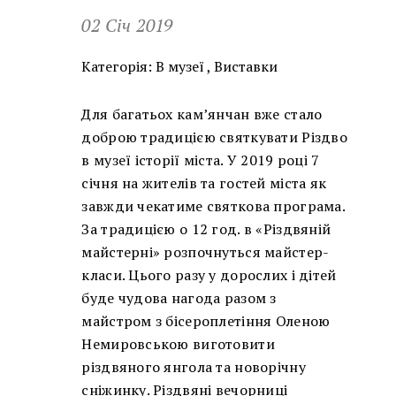
02 Січ 2019
Категорія:
В музеї
,
Виставки
Для багатьох кам’янчан вже стало
доброю традицією святкувати Різдво
в музеї історії міста. У 2019 році 7
січня на жителів та гостей міста як
завжди чекатиме святкова програма.
За традицією о 12 год. в «Різдвяній
майстерні» розпочнуться майстер-
класи. Цього разу у дорослих і дітей
буде чудова нагода разом з
майстром з бісероплетіння Оленою
Немировською виготовити
різдвяного янгола та новорічну
сніжинку. Різдвяні вечорниці