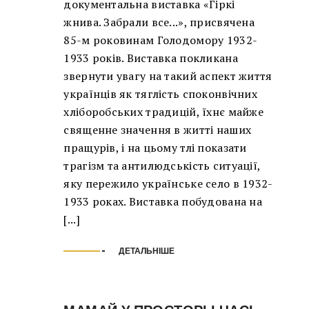
документальна виставка «Гіркі
жнива. Забрали все...», присвячена
85-м роковинам Голодомору 1932-
1933 років. Виставка покликана
звернути увагу на такий аспект життя
українців як тяглість споконвічних
хліборобських традицій, їхнє майже
священне значення в житті наших
пращурів, і на цьому тлі показати
трагізм та антилюдськість ситуації,
яку пережило українське село в 1932-
1933 роках. Виставка побудована на
[...]
ДЕТАЛЬНІШЕ