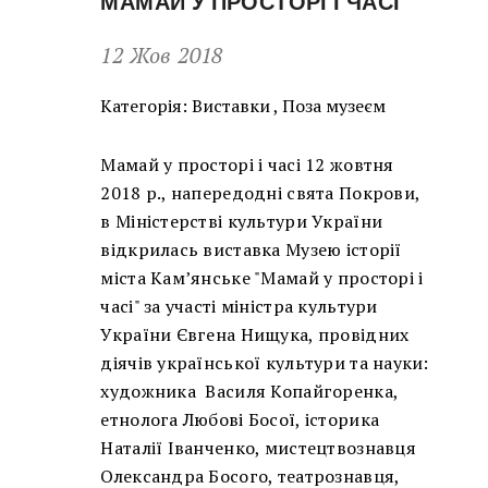
МАМАЙ У ПРОСТОРІ І ЧАСІ
12 Жов 2018
Категорія:
Виставки
,
Поза музеєм
Мамай у просторі і часі 12 жовтня
2018 р., напередодні свята Покрови,
в Міністерстві культури України
відкрилась виставка Музею історії
міста Кам’янське "Мамай у просторі і
часі" за участі міністра культури
України Євгена Нищука, провідних
діячів української культури та науки:
художника Василя Копайгоренка,
етнолога Любові Босої, історика
Наталії Іванченко, мистецтвознавця
Олександра Босого, театрознавця,