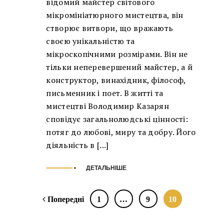
відомий майстер світового
мікромініатюрного мистецтва, він
створює витвори, що вражають
своєю унікальністю та
мікроскопічними розмірами. Він не
тільки неперевершений майстер, а й
конструктор, винахідник, філософ,
письменник і поет. В житті та
мистецтві Володимир Казарян
сповідує загальнолюдські цінності:
потяг до любові, миру та добру. Його
діяльність в [...]
ДЕТАЛЬНІШЕ
Попередні
1
…
9
10