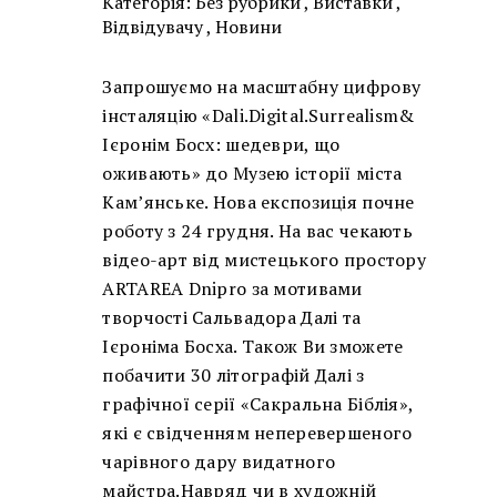
Категорія:
Без рубрики
,
Виставки
,
Відвідувачу
,
Новини
Запрошуємо на масштабну цифрову
інсталяцію «Dali.Digital.Surrealism&
Ієронім Босх: шедеври, що
оживають» до Музею історії міста
Кам’янське. Нова експозиція почне
роботу з 24 грудня. На вас чекають
відео-арт від мистецького простору
ARTAREA Dnipro за мотивами
творчості Сальвадора Далі та
Ієроніма Босха. Також Ви зможете
побачити 30 літографій Далі з
графічної серії «Сакральна Біблія»,
які є свідченням неперевершеного
чарівного дару видатного
майстра.Навряд чи в художній