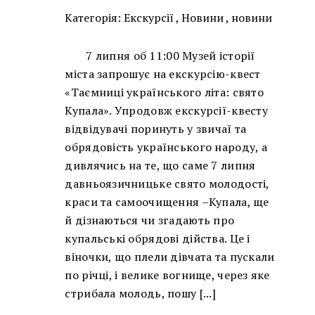
Категорія:
Екскурсії
,
Новини
,
новини
7 липня об 11:00 Музей історії
міста запрошує на екскурсію-квест
«Таємниці українського літа: свято
Купала». Упродовж екскурсії-квесту
відвідувачі поринуть у звичаї та
обрядовість українського народу, а
дивлячись на те, що саме 7 липня
давньоязичницьке свято молодості,
краси та самоочищення –Купала, ще
й дізнаються чи згадають про
купальські обрядові дійства. Це і
віночки, що плели дівчата та пускали
по річці, і велике вогнище, через яке
стрибала молодь, пошу [...]