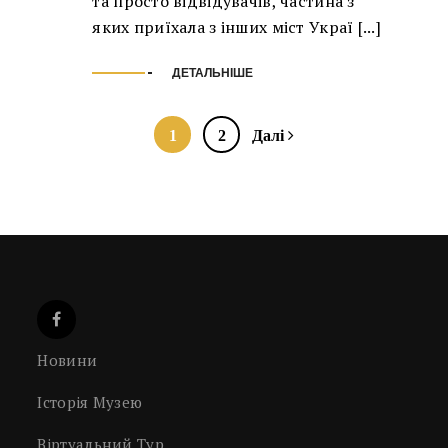
та просто відвідувачів, частина з
яких приїхала з інших міст Украї [...]
ДЕТАЛЬНІШЕ
1
2
Далі
Новини
Історія Музею
Віртуальний Тур