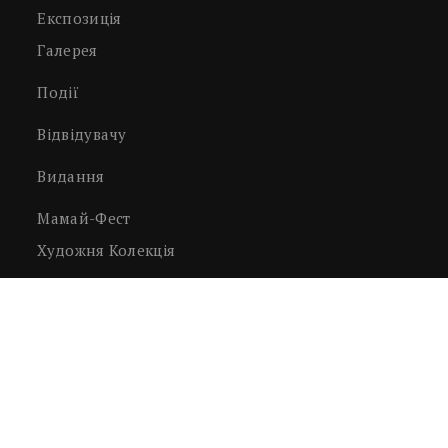
Експозиція
Галерея
Події
Відвідувачу
Видання
Мамай-Фест
Художня Колекція
Світлини
Нумізматика, Філателія Тощо
Декоративно-Ужиткове Мистецтво
Експонати