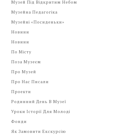
Музей Під Відкритим Небом
Музейна Педагогіка
Музейні «посиденьки»
Новини
Новини
По Місту
Поза Музеєм
Про Музей
Про Нас Писали
Проекти
Родинний День В Музеї
Уроки Історії Для Молоді
Фонди
Як Замовити Екскурсію