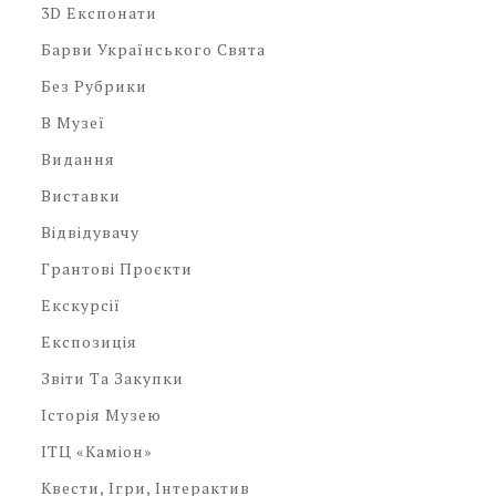
3D Експонати
Барви Українського Свята
Без Рубрики
В Музеї
Видання
Виставки
Відвідувачу
Грантові Проєкти
Екскурсії
Експозиція
Звіти Та Закупки
Історія Музею
ІТЦ «Каміон»
Квести, Ігри, Інтерактив