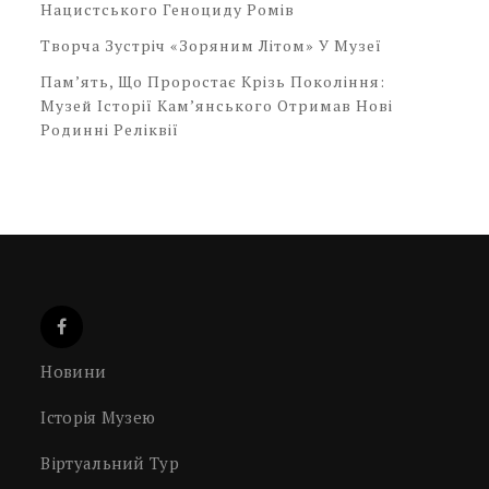
Нацистського Геноциду Ромів
Творча Зустріч «Зоряним Літом» У Музеї
Пам’ять, Що Проростає Крізь Покоління:
Музей Історії Кам’янського Отримав Нові
Родинні Реліквії
Новини
Історія Музею
Віртуальний Тур