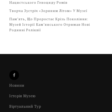
Нацистського Геноциду Ромів
Творча Зустріч «Зоряним Літом» У Музеї
Пам’ять, Що Проростає Крізь Покоління:
Музей Історії Кам’янського Отримав Нові
Родинні Реліквії
Новини
Історія Музею
Віртуальний Тур