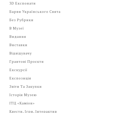
3D Експонати
Барви Українського Свята
Без Рубрики
В Музеї
Видання
Виставки
Відвідувачу
Грантові Проєкти
Екскурсії
Експозиція
Звіти Та Закупки
Історія Музею
ІТЦ «Каміон»
Квести, Ігри, Інтерактив