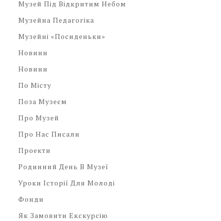
Музей Під Відкритим Небом
Музейна Педагогіка
Музейні «посиденьки»
Новини
Новини
По Місту
Поза Музеєм
Про Музей
Про Нас Писали
Проекти
Родинний День В Музеї
Уроки Історії Для Молоді
Фонди
Як Замовити Екскурсію