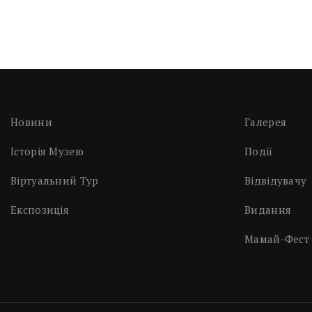
Новини
Галерея
Історія Музею
Події
Віртуальний Тур
Відвідувачу
Експозиція
Видання
Мамай-Фест