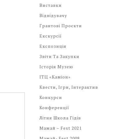
Виставки
Відвідувачу
Грантові Проєкти
Екскурсії
Експозиція
Звіти Та Закупки
Історія Музею
ІТЦ «Каміон»
Квести, Ігри, Інтерактив
Конкурси
Конференції
Літня Школа Гідів
Мамай – Fest 2021
Мамай- Fest 2008