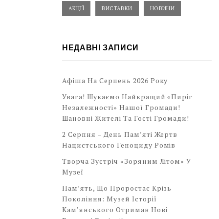
АКЦІЇ
ВИСТАВКИ
НОВИНИ
НЕДАВНІ ЗАПИСИ
Афіша На Серпень 2026 Року
Увага! Шукаємо Найкращий «Пиріг
Незалежності» Нашої Громади!
Шановні Жителі Та Гості Громади!
2 Серпня – День Пам’яті Жертв
Нацистського Геноциду Ромів
Творча Зустріч «Зоряним Літом» У
Музеї
Пам’ять, Що Проростає Крізь
Покоління: Музей Історії
Кам’янського Отримав Нові