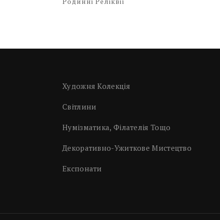
Родинні Реліквії
Художня Колекція
Світлини
Нумізматика, Філателія Тощо
Декоративно-Ужиткове Мистецтво
Експонати