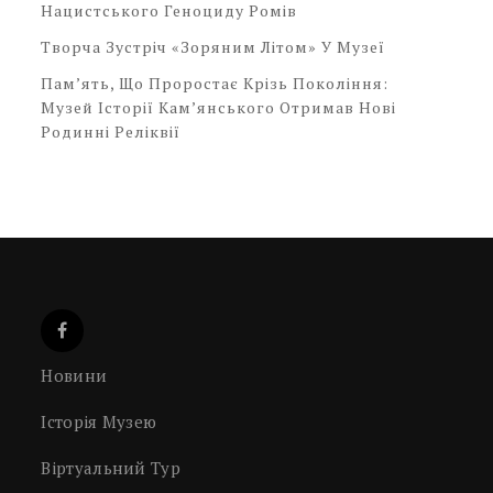
Нацистського Геноциду Ромів
Творча Зустріч «Зоряним Літом» У Музеї
Пам’ять, Що Проростає Крізь Покоління:
Музей Історії Кам’янського Отримав Нові
Родинні Реліквії
Новини
Історія Музею
Віртуальний Тур