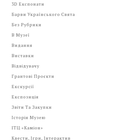
3D Експонати
Барви Українського Свята
Без Рубрики
В Музеї
Видання
Виставки
Відвідувачу
Грантові Проєкти
Екскурсії
Експозиція
Звіти Та Закупки
Історія Музею
ІТЦ «Каміон»
Квести, Ігри, Інтерактив