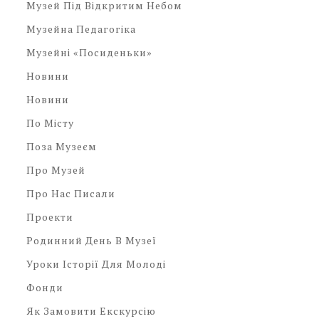
Музей Під Відкритим Небом
Музейна Педагогіка
Музейні «посиденьки»
Новини
Новини
По Місту
Поза Музеєм
Про Музей
Про Нас Писали
Проекти
Родинний День В Музеї
Уроки Історії Для Молоді
Фонди
Як Замовити Екскурсію