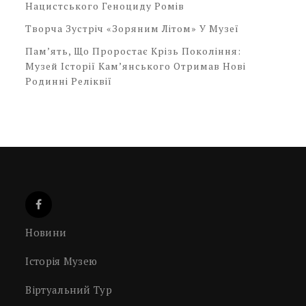
Нацистського Геноциду Ромів
Творча Зустріч «Зоряним Літом» У Музеї
Пам’ять, Що Проростає Крізь Покоління:
Музей Історії Кам’янського Отримав Нові
Родинні Реліквії
Новини
Історія Музею
Віртуальний Тур