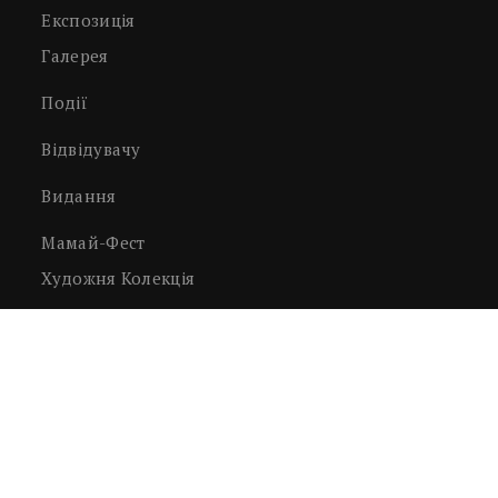
Експозиція
Галерея
Події
Відвідувачу
Видання
Мамай-Фест
Художня Колекція
Світлини
Нумізматика, Філателія Тощо
Декоративно-Ужиткове Мистецтво
Експонати