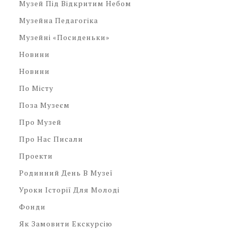
Музей Під Відкритим Небом
Музейна Педагогіка
Музейні «посиденьки»
Новини
Новини
По Місту
Поза Музеєм
Про Музей
Про Нас Писали
Проекти
Родинний День В Музеї
Уроки Історії Для Молоді
Фонди
Як Замовити Екскурсію