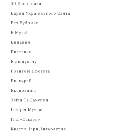
3D Експонати
Барви Українського Свята
Без Рубрики
В Музеї
Видання
Виставки
Відвідувачу
Грантові Проєкти
Екскурсії
Експозиція
Звіти Та Закупки
Історія Музею
ІТЦ «Каміон»
Квести, Ігри, Інтерактив