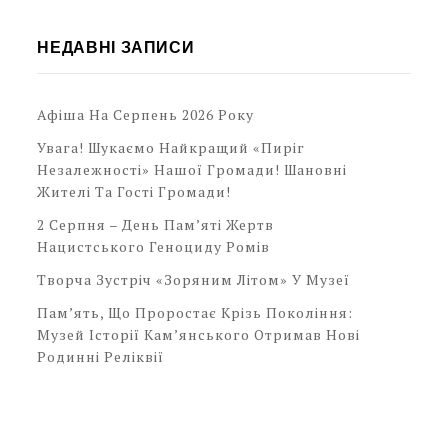
НЕДАВНІ ЗАПИСИ
Афіша На Серпень 2026 Року
Увага! Шукаємо Найкращий «Пиріг
Незалежності» Нашої Громади! Шановні
Жителі Та Гості Громади!
2 Серпня – День Пам’яті Жертв
Нацистського Геноциду Ромів
Творча Зустріч «Зоряним Літом» У Музеї
Пам’ять, Що Проростає Крізь Покоління:
Музей Історії Кам’янського Отримав Нові
Родинні Реліквії