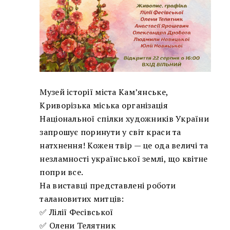
Музей історії міста Кам’янське,
Криворізька міська організація
Національної спілки художників України
запрошує поринути у світ краси та
натхнення! Кожен твір — це ода величі та
незламності української землі, що квітне
попри все.
На виставці представлені роботи
талановитих митців:
✅ Лілії Фесівської
✅ Олени Телятник