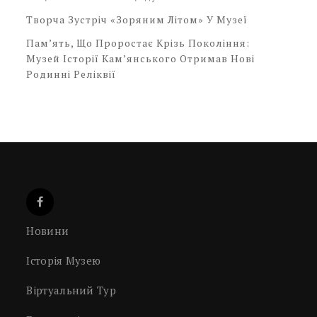
Творча Зустріч «Зоряним Літом» У Музеї
Пам’ять, Що Проростає Крізь Покоління:
Музей Історії Кам’янського Отримав Нові
Родинні Реліквії
Новини
Історія Музею
Віртуальний Тур