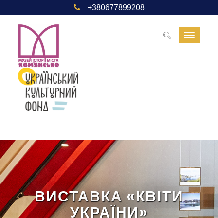
+380677899208
Toggle
navigat
ВИСТАВКА «КВІТИ
УКРАЇНИ»