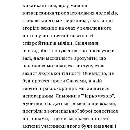
викликані тим, що у машині
витверезника троє затриманих чоловіків,
яких везли до метверезника, фактично
згоріли заживо на очах у велилюдного
натовпу по причині халатності
співробітників міліції. Свідчення
очевидців заворушення, що прозвучали в
залі, дали можливість зрозуміти, що
основною мотивацією виступу став
захист людської гідності. Очевидно, це
був протест проти Системи, в якій
злочин правоохоронців міг лишитися
непокараним. Лимонки з “Черьомухою”,
дубинки, солдатські ремені з пряжками,
постріли з вогнепальної зброї холостими
патронами, – цими засобами протест,
активні учасниики якого були виявлені і