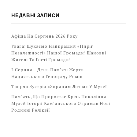
НЕДАВНІ ЗАПИСИ
Афіша На Серпень 2026 Року
Увага! Шукаємо Найкращий «Пиріг
Незалежності» Нашої Громади! Шановні
Жителі Та Гості Громади!
2 Серпня – День Пам’яті Жертв
Нацистського Геноциду Ромів
Творча Зустріч «Зоряним Літом» У Музеї
Пам’ять, Що Проростає Крізь Покоління:
Музей Історії Кам’янського Отримав Нові
Родинні Реліквії