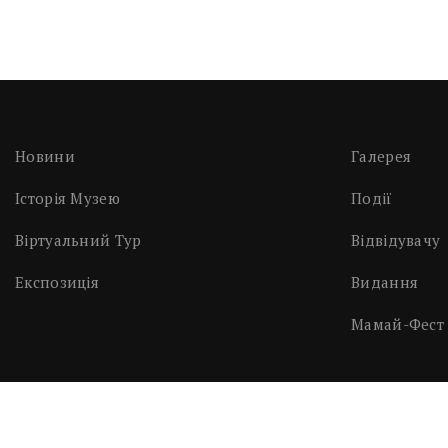
Новини
Галерея
Історія Музею
Події
Віртуальний Тур
Відвідувачу
Експозиція
Видання
Мамай-Фест