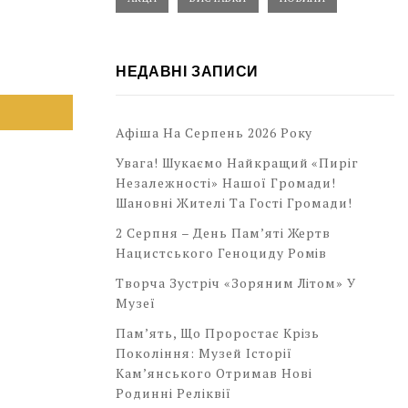
НЕДАВНІ ЗАПИСИ
Афіша На Серпень 2026 Року
Увага! Шукаємо Найкращий «Пиріг
Незалежності» Нашої Громади!
Шановні Жителі Та Гості Громади!
2 Серпня – День Пам’яті Жертв
Нацистського Геноциду Ромів
Творча Зустріч «Зоряним Літом» У
Музеї
Пам’ять, Що Проростає Крізь
Покоління: Музей Історії
Кам’янського Отримав Нові
Родинні Реліквії