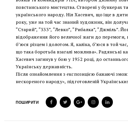
повстанського мистецтва. Створені у бункерах та
українського народу. Ніл Хасевич, що іще в дити
року, уже на той час знаний художник, він долуча
“Старий”, “333”, “Левко”, “Рибалка”, “Джміль”. Йо
відображення його величної жаги до перемоги, к
б’юся різцем і долотом. Я, каліка, б’юся в той ча
що така боротьба взагалі можлива». Радянські к
Хасевич загинув у бою у 1952 році, до останньо
Українську державність.
Після ознайомлення з експозицією бажаючі зможу
нескореного народу», підготовленій Українським
ПОШИРИТИ