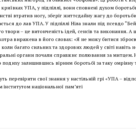
 криївках УПА, у підпіллі, вони сповнені духом боротьб
нстві втратив ногу, зберіг життєдайну жагу до боротьби
ється до лав УПА. У підпіллі Ніла знали під псевдо “Бей
го твори – це витонченість ідей, сенсів та виконання. А 
отра виражена в його словах: «Я не можу битися зброєю
с, коли багато сильних та здорових людей у світі навіть н
аральні органи почали справжнє полювання за митцем. 
го подиху залишившись вірним боротьбі за таку омріяну 
ть перевірити свої знання у настільній грі «УПА – відп
 інститутом національної пам’яті