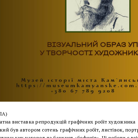
ПА)
акатна виставка репродукцій графічних робіт художника
кий був автором сотень графічних робіт, листівок, порт
танських нагород та банкнот «бофонів». Ці роботи є вз