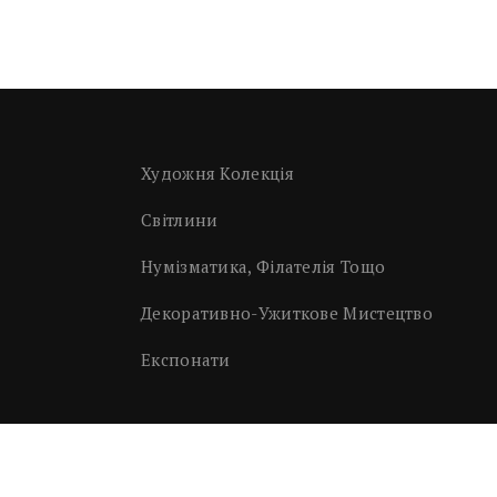
Художня Колекція
Світлини
Нумізматика, Філателія Тощо
Декоративно-Ужиткове Мистецтво
Експонати