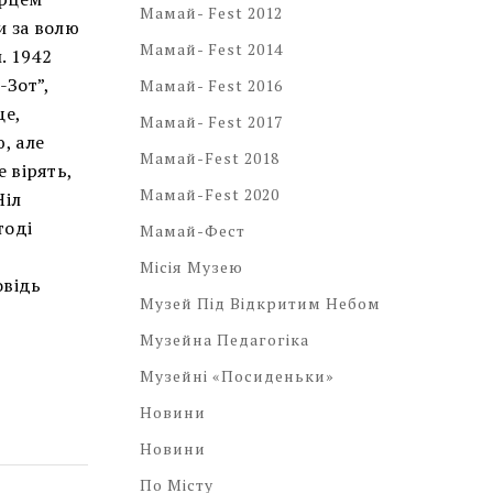
Мамай- Fest 2012
и за волю
Мамай- Fest 2014
. 1942
-Зот”,
Мамай- Fest 2016
ще,
Мамай- Fest 2017
, але
Мамай-Fest 2018
е вірять,
Мамай-Fest 2020
Ніл
тоді
Мамай-Фест
Місія Музею
овідь
Музей Під Відкритим Небом
Музейна Педагогіка
Музейні «посиденьки»
Новини
Новини
По Місту