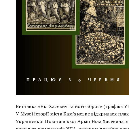
Виставка «Ніл Хасевич та його зброя» (графіка У
У Музеї історії міста Кам’янське відкрилася пл
Української Повстанської Армії Ніла Хасевича, я
вояків та командирів УПА, автором дизайну повс