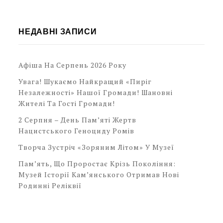
НЕДАВНІ ЗАПИСИ
Афіша На Серпень 2026 Року
Увага! Шукаємо Найкращий «Пиріг
Незалежності» Нашої Громади! Шановні
Жителі Та Гості Громади!
2 Серпня – День Пам’яті Жертв
Нацистського Геноциду Ромів
Творча Зустріч «Зоряним Літом» У Музеї
Пам’ять, Що Проростає Крізь Покоління:
Музей Історії Кам’янського Отримав Нові
Родинні Реліквії