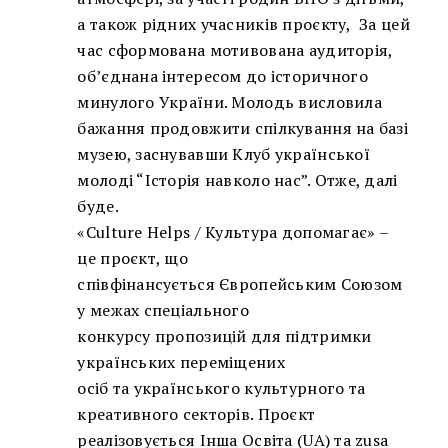
а також рідних учасників проєкту, За цей
час сформована мотивована аудиторія,
об’єднана інтересом до історичного
минулого України. Молодь висловила
бажання продовжити спілкування на базі
музею, заснувавши Клуб української
молоді “Історія навколо нас”. Отже, далі
буде.
«Culture Helps / Культура допомагає» –
це проєкт, що
співфінансується Європейським Союзом
у межах спеціального
конкурсу пропозицій для підтримки
українських переміщених
осіб та українського культурного та
креативного секторів. Проєкт
реалізовується Інша Освіта (UA) та zusa