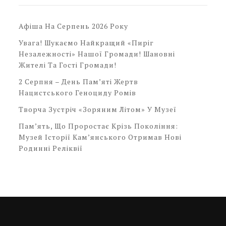
Афіша На Серпень 2026 Року
Увага! Шукаємо Найкращий «Пиріг
Незалежності» Нашої Громади! Шановні
Жителі Та Гості Громади!
2 Серпня – День Пам’яті Жертв
Нацистського Геноциду Ромів
Творча Зустріч «Зоряним Літом» У Музеї
Пам’ять, Що Проростає Крізь Покоління:
Музей Історії Кам’янського Отримав Нові
Родинні Реліквії