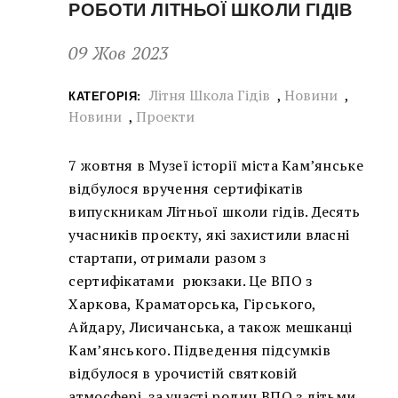
РОБОТИ ЛІТНЬОЇ ШКОЛИ ГІДІВ
09 Жов 2023
Літня Школа Гідів
,
Новини
,
КАТЕГОРІЯ:
Новини
,
Проекти
7 жовтня в Музеї історії міста Кам’янське
відбулося вручення сертифікатів
випускникам Літньої школи гідів. Десять
учасників проєкту, які захистили власні
стартапи, отримали разом з
сертифікатами рюкзаки. Це ВПО з
Харкова, Краматорська, Гірського,
Айдару, Лисичанська, а також мешканці
Кам’янського. Підведення підсумків
відбулося в урочистій святковій
атмосфері, за участі родин ВПО з дітьми,