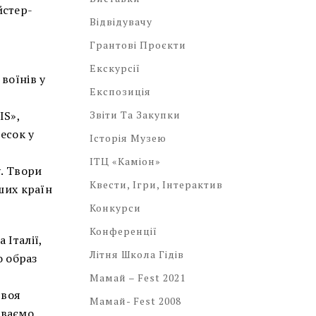
йстер-
Відвідувачу
Грантові Проєкти
Екскурсії
воїнів у
Експозиція
IS»,
Звіти Та Закупки
есок у
Історія Музею
ІТЦ «Каміон»
у. Твори
Квести, Ігри, Інтерактив
нших країн
Конкурси
Конференції
Італії,
Літня Школа Гідів
о образ
Мамай – Fest 2021
своя
Мамай- Fest 2008
риваємо