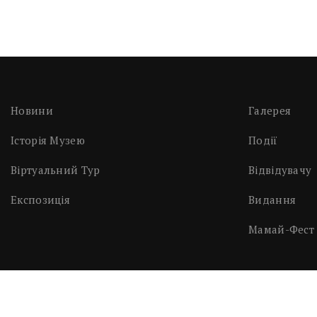
Новини
Галерея
Історія Музею
Події
Віртуальний Тур
Відвідувачу
Експозиція
Видання
Мамай-Фест