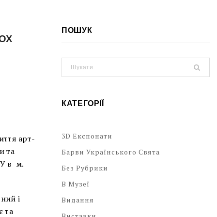
ПОШУК
ОХ
КАТЕГОРІЇ
3D Експонати
иття арт-
и та
Барви Українського Свята
У в м.
Без Рубрики
В Музеї
ний і
Видання
є та
Виставки