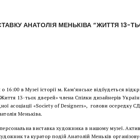
АВКУ АНАТОЛІЯ МЕНЬКІВА “ЖИТТЯ 13-ТЬ
 о 16:00 в Музеї історії м. Кам’янське відбудеться відкр
Життя 13-тьох дверей» члена Спілки дизайнерів Україн
ої асоціації «Society of Designers», голови осередку СД
атолія Меньківа.
персональна виставка художника в нашому музеї. Актив
удожник та куратор подій Анатолій Меньків організову