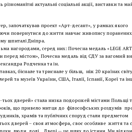
 різноманітні актуальні соціальні акції, виставки та ма
ер, започаткував проект «Арт-десант», у рамках якого
ючи повернутися до життя навчає живопису поранених 
му шпиталі Дніпра.
ьма нагородами, серед них: Почесна медаль «LEGE ART
и перед містом», Почесна медаль від СДУ за вагомий вн
лександра Родченка та ін.
авках, бієнале та триєнале у більш, ніж 20 країнах світ
ерей та музеїв України, США, Італії, Іспанії, Кореї та і
тьох дверей» стала низка подорожей містами Польщі та 
років, що привело митця до філософських роздумів пр
будинків, храмів та публічних споруд стали предметом
тьох дверей – своя атмосфера, своє особливе життя та 
ілі епохи, люди, долі… Двері — це шлях до істини. Ми відк