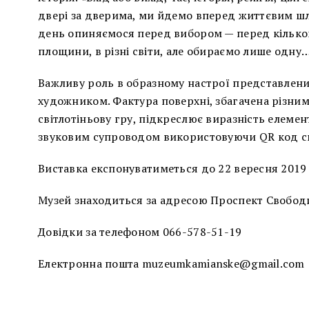
двері за дверима, ми йдемо вперед життєвим ш
день опиняємося перед вибором — перед кількома 
площини, в різні світи, але обираємо лише одну
Важливу роль в образному настрої представлених
художником. Фактура поверхні, збагачена різн
світлотіньову гру, підкреслює виразність елемен
звуковим супроводом використовуючи QR код с
Виставка експонуватиметься до 22 вересня 2019 
Музей знаходиться за адресою Проспект Свободи
Довідки за телефоном 066-578-51-19
Електронна пошта muzeumkamianske@gmail.com