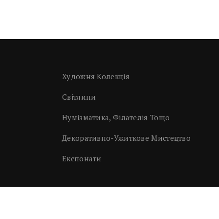
Художня Колекція
Світлини
Нумізматика, Філателія Тощо
Декоративно-Ужиткове Мистецтво
Експонати