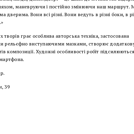
ляхом, маневруючи і постійно змінюючи наш маршрут. 
дверима. Вони всі різні. Вони ведуть в різні боки, в рі
…»
 творів грає особлива авторська техніка, застосована
ими рельєфно виступаючими мазками, створює додатков
тів композиції. Художні особливості робіт підсилюютьс
мартфона.
р.
, 39