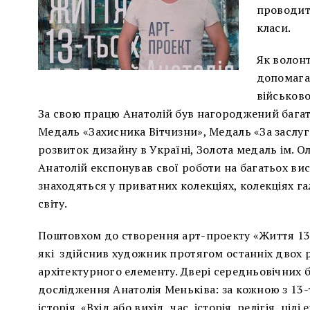
проводить
класи.
Як волонт
допомага
військово
За свою працю Анатолій був нагороджений багат
Медаль «Захисника Вітчизни», Медаль «За заслуг
розвиток дизайну в Україні, Золота медаль ім. О
Анатолій експонував свої роботи на багатьох вист
знаходяться у приватних колекціях, колекціях гал
світу.
Поштовхом до створення арт-проекту «Життя 13-
які здійснив художник протягом останніх двох 
архітектурного елементу. Двері середньовічних 
дослідження Анатолія Меньківа: за кожною з 13-
історія. «Вхід або вихід, час, історія, релігія, ц