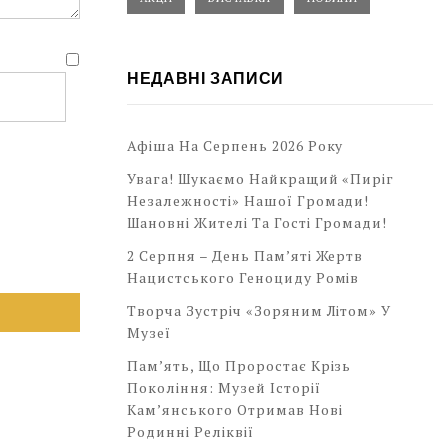
НЕДАВНІ ЗАПИСИ
Афіша На Серпень 2026 Року
Увага! Шукаємо Найкращий «Пиріг
Незалежності» Нашої Громади!
Шановні Жителі Та Гості Громади!
2 Серпня – День Пам’яті Жертв
Нацистського Геноциду Ромів
Творча Зустріч «Зоряним Літом» У
Музеї
Пам’ять, Що Проростає Крізь
Покоління: Музей Історії
Кам’янського Отримав Нові
Родинні Реліквії