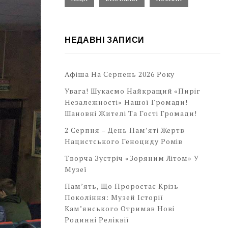
НЕДАВНІ ЗАПИСИ
Афіша На Серпень 2026 Року
Увага! Шукаємо Найкращий «Пиріг
Незалежності» Нашої Громади!
Шановні Жителі Та Гості Громади!
2 Серпня – День Пам’яті Жертв
Нацистського Геноциду Ромів
Творча Зустріч «Зоряним Літом» У
Музеї
Пам’ять, Що Проростає Крізь
Покоління: Музей Історії
Кам’янського Отримав Нові
Родинні Реліквії