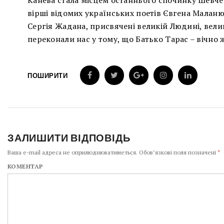
Канева стала місцем останнього спочинку Шевче
вірші відомих українських поетів Євгена Маланю
Сергія Жадана, присвячені великій Людині, велик
переконали нас у тому, що Батько Тарас – вічно
ПОШИРИТИ
ЗАЛИШИТИ ВІДПОВІДЬ
Ваша e-mail адреса не оприлюднюватиметься.
Обов’язкові поля позначені
*
КОМЕНТАР