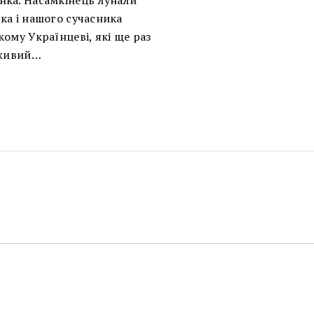
нка. Насамкінець лунали
ка і нашого сучасника
ому Українцеві, які ще раз
 живий…