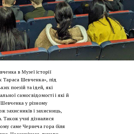
ченка в Музеї історії
х Тараса Шевченка», під
их поезій та ідей, які
альної самосвідомості і які й
 Шевченка у різному
ож захисників і захисниць,
. Також учні дізналися
чому саме Чернеча гора біля