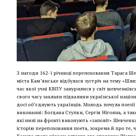
З нагоди 162-ї річниці перепоховання Тараса Шев
міста Кам’янське відбулася зустріч на тему «Шля
час якої учні КВПУ занурилися у світ шевченківськ
свого часу заклали підвалини української націон
досі об’єднують українців. Молодь почула поезії
виконанні: Богдана Ступки, Сергія Нігояна, а так
які нині на фронті виконують «заповіт» Шевченка
історію перепоховання поета, зокрема й про те, 