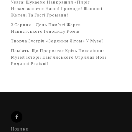
Увага! Шукаємо Найкращий «Пиріг
Незалежності» Нашої Громади! Шановні
Жителі Та Гості Громади!
2 Серпня – День Пам’яті Жертв
Нацистського Геноциду Ромів
Творча Зустріч «Зоряним Літом» У Музеї
Пам’ять, Що Проростає Крізь Покоління:
Музей Історії Кам’янського Отримав Нові
Родинні Реліквії
Новини