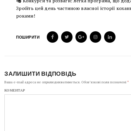
🎭 Конкурси та розваги: легка програма, що дод
Зробіть цей день частиною власної історії коха
роками!
ПОШИРИТИ
ЗАЛИШИТИ ВІДПОВІДЬ
Ваша e-mail адреса не оприлюднюватиметься.
Обов’язкові поля позначені
*
КОМЕНТАР