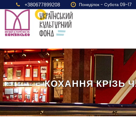
Понеділок - Cубота 09-17
+380677899208
КОХАННЯ КРІЗЬ 