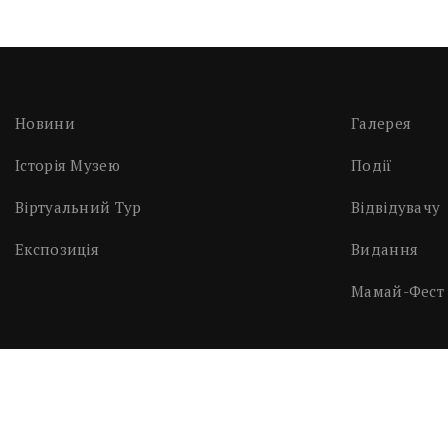
Новини
Галерея
Історія Музею
Події
Віртуальний Тур
Відвідувачу
Експозиція
Видання
Мамай-Фест
Музей Історії Міста Кам'янське 2021. Всі Права Захищені.