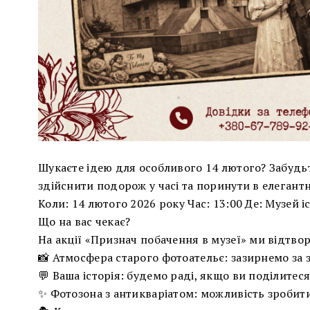
Шукаєте ідею для особливого 14 лютого? Забудьте
здійснити подорож у часі та поринути в елегант
Коли: 14 лютого 2026 року Час: 13:00 Де: Музей іс
Що на вас чекає?
На акції «Признач побачення в музеї» ми відтво
📸 Атмосфера старого фотоательє: зазирнемо за за
💬 Ваша історія: будемо раді, якщо ви поділите
✨ Фотозона з антикваріатом: можливість зробити