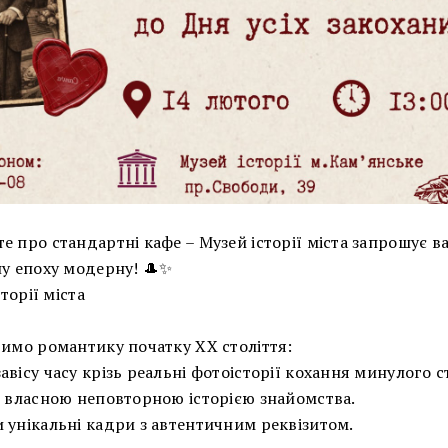
 про стандартні кафе – Музей історії міста запрошує в
ну епоху модерну! 🎩✨
торії міста
римо романтику початку ХХ століття:
вісу часу крізь реальні фотоісторії кохання минулого с
ся власною неповторною історією знайомства.
 унікальні кадри з автентичним реквізитом.