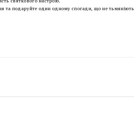
асть святкового настрою.
ння та подаруйте один одному спогади, що не тьмяніють