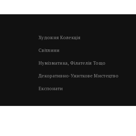
Художня Колекція
Світлини
Нумізматика, Філателія Тощо
Декоративно-Ужиткове Мистецтво
Експонати
Підтримка - Medvedev Development