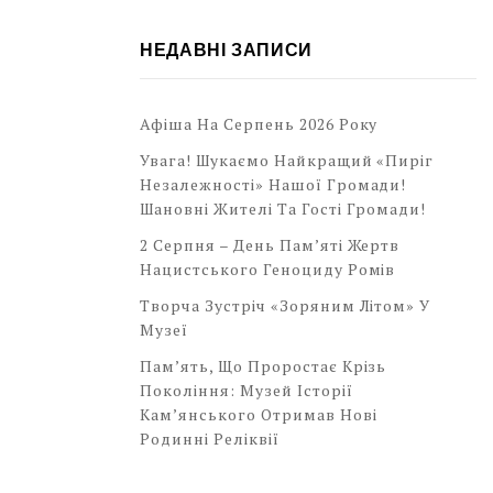
НЕДАВНІ ЗАПИСИ
Афіша На Серпень 2026 Року
Увага! Шукаємо Найкращий «Пиріг
Незалежності» Нашої Громади!
Шановні Жителі Та Гості Громади!
2 Серпня – День Пам’яті Жертв
Нацистського Геноциду Ромів
Творча Зустріч «Зоряним Літом» У
Музеї
Пам’ять, Що Проростає Крізь
Покоління: Музей Історії
Кам’янського Отримав Нові
Родинні Реліквії