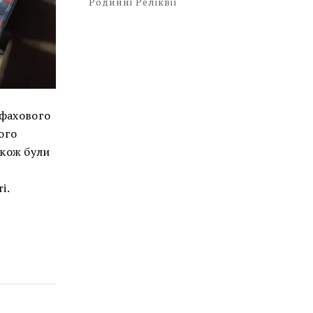
Родинні Реліквії
 фахового
кого
акож були
і.