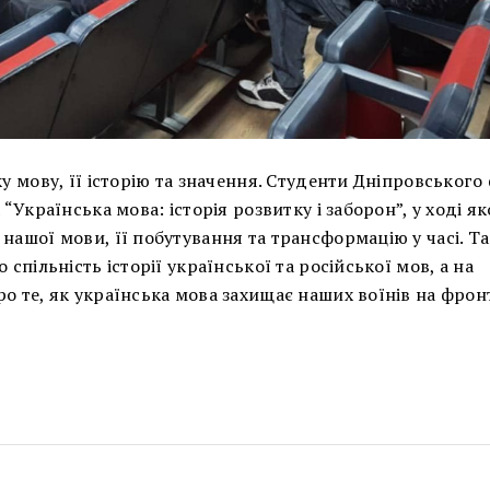
ку мову, її історію та значення. Студенти Дніпровського
“Українська мова: історія розвитку і заборон”, у ході я
 нашої мови, її побутування та трансформацію у часі. Т
спільність історії української та російської мов, а на
о те, як українська мова захищає наших воїнів на фронт