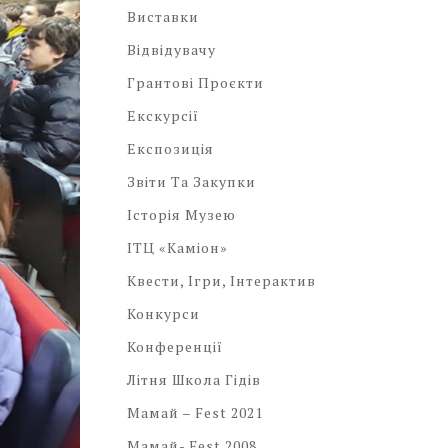
Виставки
Відвідувачу
Грантові Проєкти
Екскурсії
Експозиція
Звіти Та Закупки
Історія Музею
ІТЦ «Каміон»
Квести, Ігри, Інтерактив
Конкурси
Конференції
Літня Школа Гідів
Мамай – Fest 2021
Мамай- Fest 2008