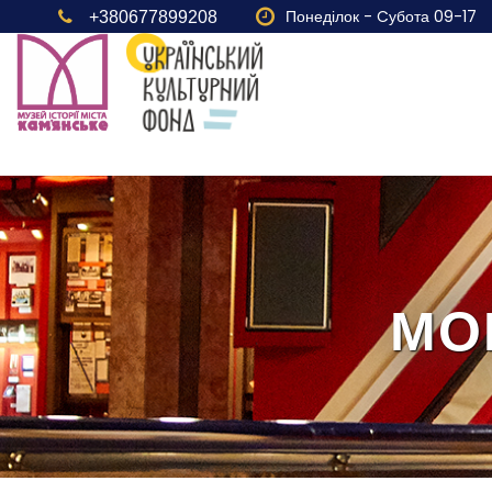
Понеділок - Cубота 09-17
+380677899208
МО