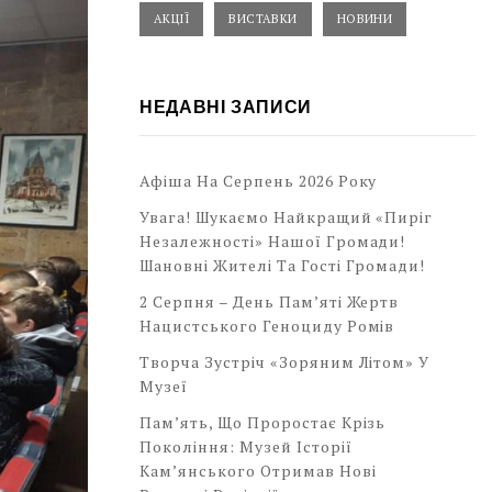
АКЦІЇ
ВИСТАВКИ
НОВИНИ
НЕДАВНІ ЗАПИСИ
Афіша На Серпень 2026 Року
Увага! Шукаємо Найкращий «Пиріг
Незалежності» Нашої Громади!
Шановні Жителі Та Гості Громади!
2 Серпня – День Пам’яті Жертв
Нацистського Геноциду Ромів
Творча Зустріч «Зоряним Літом» У
Музеї
Пам’ять, Що Проростає Крізь
Покоління: Музей Історії
Кам’янського Отримав Нові