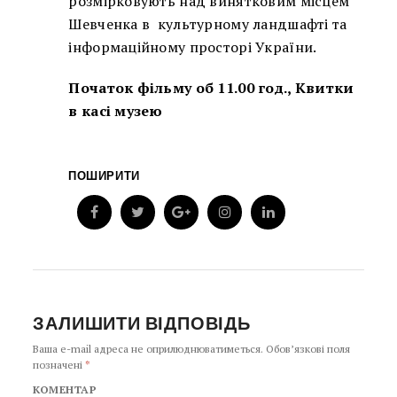
розмірковують над винятковим місцем
Шевченка в культурному ландшафті та
інформаційному просторі України.
Початок фільму об 11.00 год., Квитки
в касі музею
ПОШИРИТИ
ЗАЛИШИТИ ВІДПОВІДЬ
Ваша e-mail адреса не оприлюднюватиметься.
Обов’язкові поля
позначені
*
КОМЕНТАР