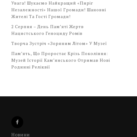
Увага! Шукаємо Найкращий «Пиріг
Незалежності» Нашої Громади! Шановні
Жителі Та Гості Громади!
2 Серпня – День Пам’яті Жертв
Нацистського Геноциду Ромів
Творча Зустріч «Зоряним Літом» У Музеї
Пам’ять, Що Проростає Крізь Покоління:
Музей Історії Кам’янського Отримав Нові
Родинні Реліквії
Новини