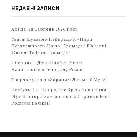
НЕДАВНІ ЗАПИСИ
Афіша На Серпень 2026 Року
Увага! Шукаємо Найкращий «Пиріг
Незалежності» Нашої Громади! Шановні
Жителі Та Гості Громади!
2 Серпня – День Пам’яті Жертв
Нацистського Геноциду Ромів
Творча Зустріч «Зоряним Літом» У Музеї
Пам’ять, Що Проростає Крізь Покоління:
Музей Історії Кам’янського Отримав Нові
Родинні Реліквії