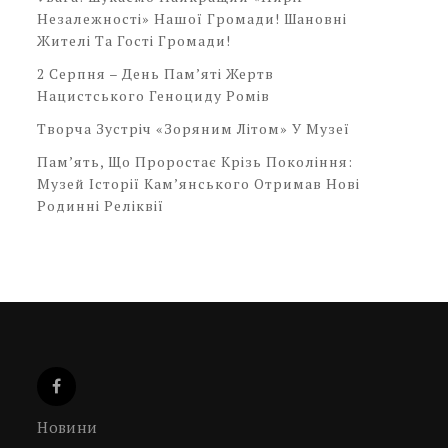
Незалежності» Нашої Громади! Шановні
Жителі Та Гості Громади!
2 Серпня – День Пам’яті Жертв
Нацистського Геноциду Ромів
Творча Зустріч «Зоряним Літом» У Музеї
Пам’ять, Що Проростає Крізь Покоління:
Музей Історії Кам’янського Отримав Нові
Родинні Реліквії
Новини