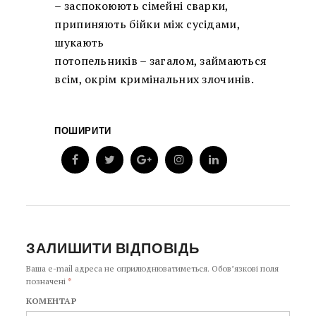
– заспокоюють сімейні сварки,
припиняють бійки між сусідами,
шукають
потопельників – загалом, займаються
всім, окрім кримінальних злочинів.
ПОШИРИТИ
ЗАЛИШИТИ ВІДПОВІДЬ
Ваша e-mail адреса не оприлюднюватиметься.
Обов’язкові поля
позначені
*
КОМЕНТАР