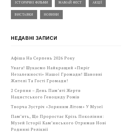
ІСТОРИЧНІ ФІЛЬМИ
МАМАЙ ФЕСТ
АКЦІЇ
ВИСТАВКИ
НОВИНИ
НЕДАВНІ ЗАПИСИ
Афіша На Серпень 2026 Року
Увага! Шукаємо Найкращий «Пиріг
Незалежності» Нашої Громади! Шановні
Жителі Та Гості Громади!
2 Серпня – День Пам’яті Жертв
Нацистського Геноциду Ромів
Творча Зустріч «Зоряним Літом» У Музеї
Пам’ять, Що Проростає Крізь Покоління:
Музей Історії Кам’янського Отримав Нові
Родинні Реліквії