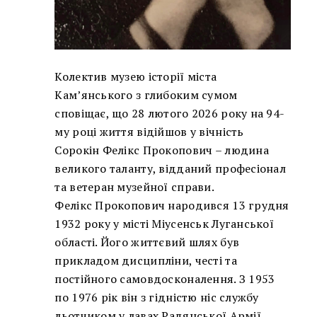
Колектив музею історії міста
Кам’янського з глибоким сумом
сповіщає, що 28 лютого 2026 року на 94-
му році життя відійшов у вічність
Сорокін Фелікс Прокопович – людина
великого таланту, відданий професіонал
та ветеран музейної справи.
Фелікс Прокопович народився 13 грудня
1932 року у місті Міусенськ Луганської
області. Його життєвий шлях був
прикладом дисципліни, честі та
постійного самовдосконалення. З 1953
по 1976 рік він з гідністю ніс службу
льотчиком у лавах Радянської Армії,