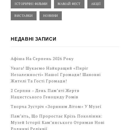
ІСТОРИЧНІ ФІЛЬМИ
МАМАЙ ФЕСТ
АКЦІЇ
ВИСТАВКИ
НОВИНИ
НЕДАВНІ ЗАПИСИ
Афіша На Серпень 2026 Року
Увага! Шукаємо Найкращий «Пиріг
Незалежності» Нашої Громади! Шановні
Жителі Та Гості Громади!
2 Серпня – День Пам’яті Жертв
Нацистського Геноциду Ромів
Творча Зустріч «Зоряним Літом» У Музеї
Пам’ять, Що Проростає Крізь Покоління:
Музей Історії Кам’янського Отримав Нові
Родинні Реліквії