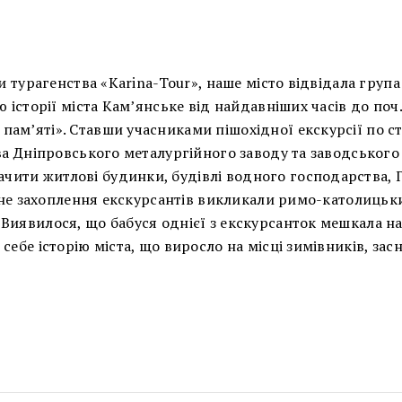
и турагенства «Karina-Tour», наше місто відвідала група
історії міста Кам’янське від найдавніших часів до поч. Х
ам’яті». Ставши учасниками пішохідної екскурсії по ст
тва Дніпровського металургійного заводу та заводського
ити житлові будинки, будівлі водного господарства, 
існе захоплення екскурсантів викликали римо-католицьк
Виявилося, що бабуся однієї з екскурсанток мешкала на
себе історію міста, що виросло на місці зимівників, зас