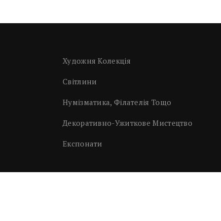
Художня Колекція
Світлини
Нумізматика, Філателія Тощо
Декоративно-Ужиткове Мистецтво
Експонати
Підтримка - Medvedev Development