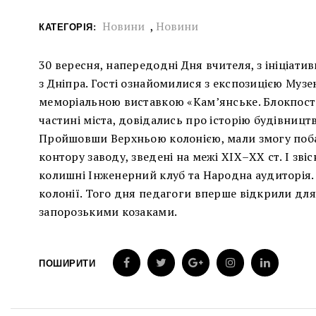
Новини
,
Новини
КАТЕГОРІЯ:
30 вересня, напередодні Дня вчителя, з ініціатив
з Дніпра. Гості ознайомилися з експозицією Музею 
меморіальною виставкою «Кам’янське. Блокпост п
частині міста, довідались про історію будівниц
Пройшовши Верхньою колонією, мали змогу побач
контору заводу, зведені на межі ХІХ–ХХ ст. І зв
колишні Інженерний клуб та Народна аудиторія. 
колонії. Того дня педагоги вперше відкрили для 
запорозькими козаками.
ПОШИРИТИ