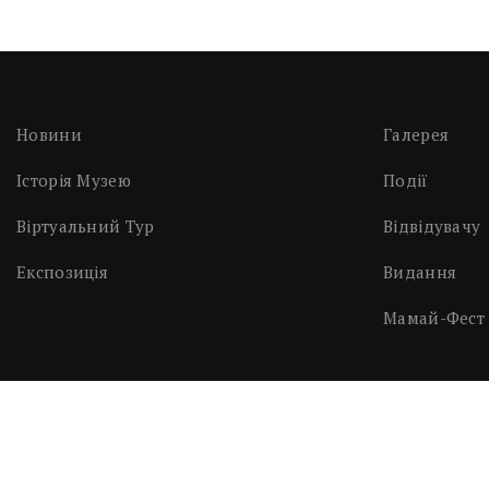
Новини
Галерея
Історія Музею
Події
Віртуальний Тур
Відвідувачу
Експозиція
Видання
Мамай-Фест
Музей Історії Міста Кам'янське 2021. Всі Права Захищені.