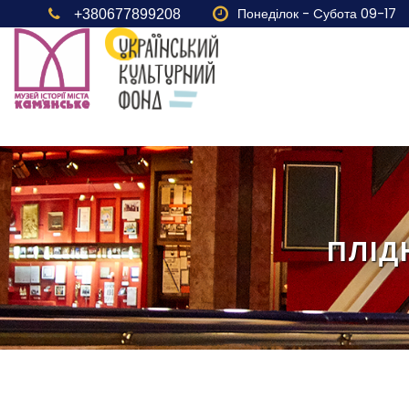
Понеділок - Cубота 09-17
+380677899208
ПЛІД