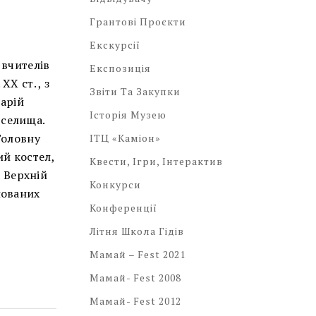
Грантові Проєкти
Екскурсії
 вчителів
Експозиція
Х ст. , з
Звіти Та Закупки
арій
Історія Музею
 селища.
Головну
ІТЦ «Каміон»
ий костел,
Квести, Ігри, Інтерактив
 Верхній
Конкурси
нованих
Конференції
Літня Школа Гідів
Мамай – Fest 2021
Мамай- Fest 2008
Мамай- Fest 2012