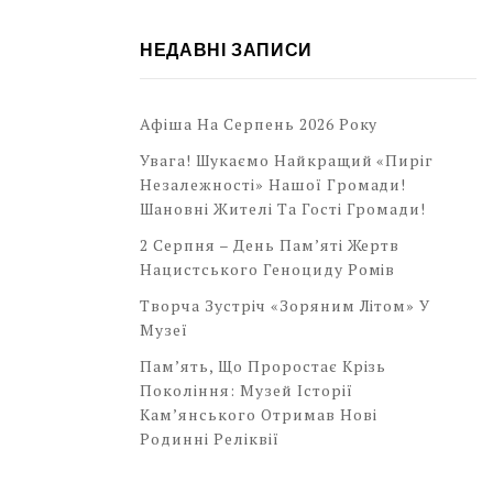
НЕДАВНІ ЗАПИСИ
Афіша На Серпень 2026 Року
Увага! Шукаємо Найкращий «Пиріг
Незалежності» Нашої Громади!
Шановні Жителі Та Гості Громади!
2 Серпня – День Пам’яті Жертв
Нацистського Геноциду Ромів
Творча Зустріч «Зоряним Літом» У
Музеї
Пам’ять, Що Проростає Крізь
Покоління: Музей Історії
Кам’янського Отримав Нові
Родинні Реліквії