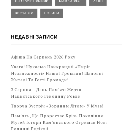
ІСТОРИЧНІ ФІЛЬМИ
МАМАЙ ФЕСТ
АКЦІЇ
ВИСТАВКИ
НОВИНИ
НЕДАВНІ ЗАПИСИ
Афіша На Серпень 2026 Року
Увага! Шукаємо Найкращий «Пиріг
Незалежності» Нашої Громади! Шановні
Жителі Та Гості Громади!
2 Серпня – День Пам’яті Жертв
Нацистського Геноциду Ромів
Творча Зустріч «Зоряним Літом» У Музеї
Пам’ять, Що Проростає Крізь Покоління:
Музей Історії Кам’янського Отримав Нові
Родинні Реліквії