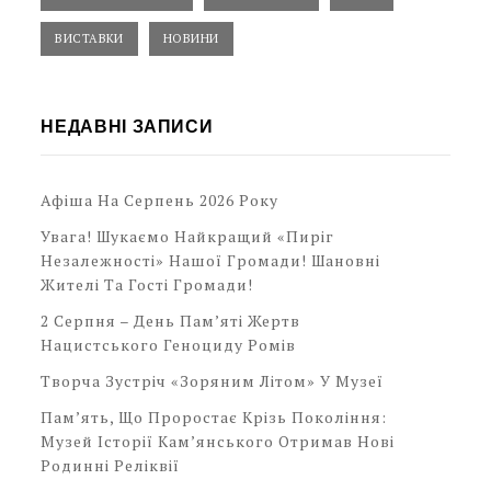
ВИСТАВКИ
НОВИНИ
НЕДАВНІ ЗАПИСИ
Афіша На Серпень 2026 Року
Увага! Шукаємо Найкращий «Пиріг
Незалежності» Нашої Громади! Шановні
Жителі Та Гості Громади!
2 Серпня – День Пам’яті Жертв
Нацистського Геноциду Ромів
Творча Зустріч «Зоряним Літом» У Музеї
Пам’ять, Що Проростає Крізь Покоління:
Музей Історії Кам’янського Отримав Нові
Родинні Реліквії