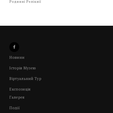
Родинні Реліквії
Новини
Історія Музею
Віртуальний Тур
Експозиція
Галерея
Події