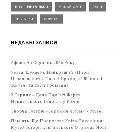
ІСТОРИЧНІ ФІЛЬМИ
МАМАЙ ФЕСТ
АКЦІЇ
ВИСТАВКИ
НОВИНИ
НЕДАВНІ ЗАПИСИ
Афіша На Серпень 2026 Року
Увага! Шукаємо Найкращий «Пиріг
Незалежності» Нашої Громади! Шановні
Жителі Та Гості Громади!
2 Серпня – День Пам’яті Жертв
Нацистського Геноциду Ромів
Творча Зустріч «Зоряним Літом» У Музеї
Пам’ять, Що Проростає Крізь Покоління:
Музей Історії Кам’янського Отримав Нові