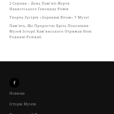
2 Серпня – День Пам’яті Жертв
Нацистського Геноциду Ромів
Творча Зустріч «Зоряним Літом» У Музеї
Пам’ять, Що Проростає Крізь Покоління:
Музей Історії Кам’янського Отримав Нові
Родинні Реліквії
Новини
Історія Музею