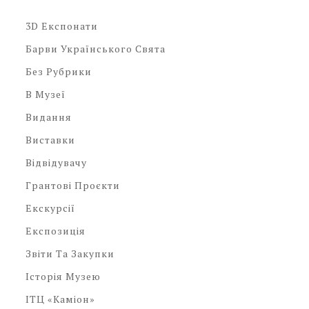
3D Експонати
Барви Українського Свята
Без Рубрики
В Музеї
Видання
Виставки
Відвідувачу
Грантові Проєкти
Екскурсії
Експозиція
Звіти Та Закупки
Історія Музею
ІТЦ «Каміон»