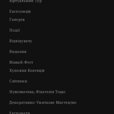
Віртуальний Тур
Експозиція
Галерея
Події
Відвідувачу
Видання
Мамай-Фест
Художня Колекція
Світлини
Нумізматика, Філателія Тощо
Декоративно-Ужиткове Мистецтво
Експонати