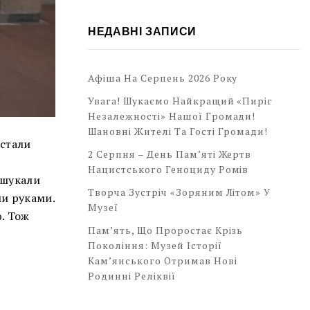
НЕДАВНІ ЗАПИСИ
Афіша На Серпень 2026 Року
Увага! Шукаємо Найкращий «Пиріг
Незалежності» Нашої Громади!
Шановні Жителі Та Гості Громади!
 стали
2 Серпня – День Пам’яті Жертв
Нацистського Геноциду Ромів
, шукали
Творча Зустріч «Зоряним Літом» У
ми руками.
Музеї
ю. Тож
Пам’ять, Що Проростає Крізь
Покоління: Музей Історії
Кам’янського Отримав Нові
Родинні Реліквії