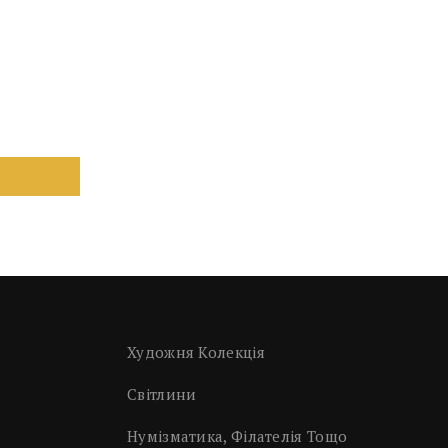
Художня Колекція
Світлини
Нумізматика, Філателія Тощо