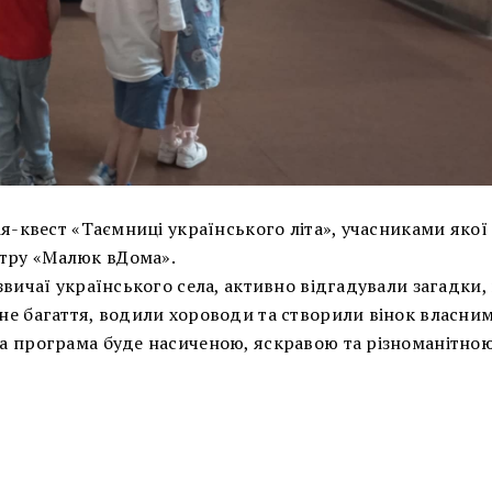
сія-квест «Таємниці українського літа», учасниками якої
нтру «Малюк вДома».
 звичаї українського села, активно відгадували загадки
ване багаття, водили хороводи та створили вінок власни
йна програма буде насиченою, яскравою та різноманітно