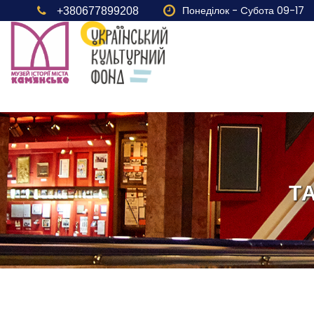
Понеділок - Cубота 09-17
+380677899208
Т