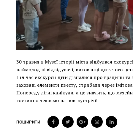
30 травня в Музеї історії міста відбулася екскур
наймолодші відвідувачі, вихованці дитячого це
Під час екскурсії діти дізналися про традиції та
заховані елементи квесту, стрибали через іміто
Попереду літні канікули, а це значить, що музе
гостинно чекаємо на нові зустрічі!
ПОШИРИТИ