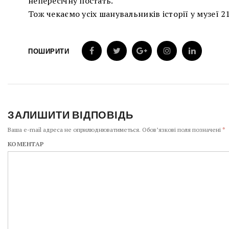
непересічну постать.
Тож чекаємо усіх шанувальників історії у музеї 2
ПОШИРИТИ
ЗАЛИШИТИ ВІДПОВІДЬ
Ваша e-mail адреса не оприлюднюватиметься.
Обов’язкові поля позначені
*
КОМЕНТАР