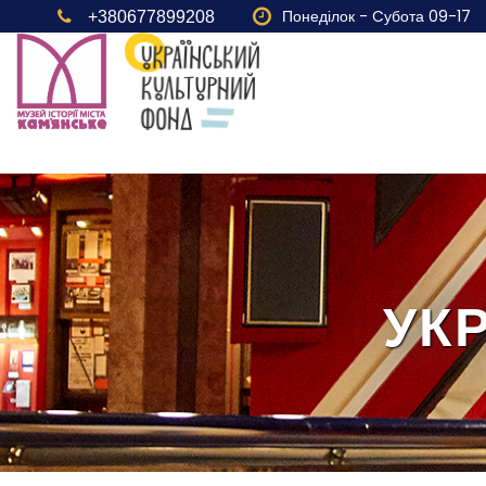
Понеділок - Cубота 09-17
+380677899208
УК