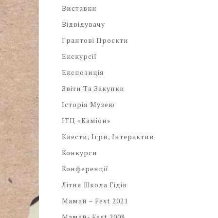
Виставки
Відвідувачу
Грантові Проєкти
Екскурсії
Експозиція
Звіти Та Закупки
Історія Музею
ІТЦ «Каміон»
Квести, Ігри, Інтерактив
Конкурси
Конференції
Літня Школа Гідів
Мамай – Fest 2021
Мамай- Fest 2008