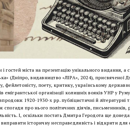
н і гостей міста на презентацію унікального видання, а 
ка» (Дніпро, видавництво «ЛІРА», 2024), присвяченої 
ту, фейлетоністу, поету, критику, українському державн
ків емігрантської організації колишніх вояків УНР у Руму
впродовж 1920-1930-х рр. публіцистичні й літературні 
ж спогади про нього політичних діячів, письменників, 
льність. І, оскільки постать Дмитра Геродота ще донеда
 виправити історичну несправедливість і відкрити для 