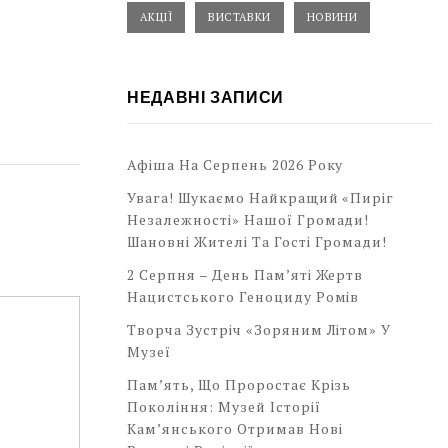
АКЦІЇ
ВИСТАВКИ
НОВИНИ
НЕДАВНІ ЗАПИСИ
Афіша На Серпень 2026 Року
Увага! Шукаємо Найкращий «Пиріг
Незалежності» Нашої Громади!
Шановні Жителі Та Гості Громади!
2 Серпня – День Пам’яті Жертв
Нацистського Геноциду Ромів
Творча Зустріч «Зоряним Літом» У
Музеї
Пам’ять, Що Проростає Крізь
Покоління: Музей Історії
Кам’янського Отримав Нові