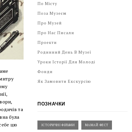
По Місту
Поза Музеєм
Про Музей
Про Нас Писали
Проекти
Родинний День В Музеї
Уроки Історії Для Молоді
саме
Фонди
Дмитру
Як Замовити Екскурсію
ому
нії,
твори,
ПОЗНАЧКИ
родичів та
вна була
себе цю
ІСТОРИЧНІ ФІЛЬМИ
МАМАЙ ФЕСТ