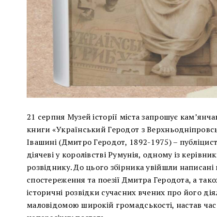
21 серпня Музей історії міста запрошує кам’янча
книги «Український Геродот з Верхньодніпровсь
Івашині (Дмитро Геродот, 1892-1975) – публіцис
діячеві у королівстві Румунія, одному із керівни
розвіднику. До цього збірника увійшли написані 
спостереження та поезії Дмитра Геродота, а тако
історичні розвідки сучасних вчених про його дія
маловідомою широкій громадськості, настав час