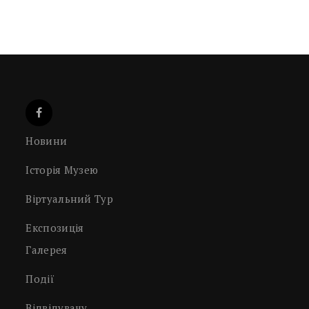
Новини
Історія Музею
Віртуальний Тур
Експозиція
Галерея
Події
Відвідувачу