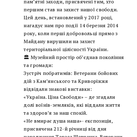
пам’ятні заходи, присвячені тим, хто
першим став на захист нашої свободи.
Цей день, встановлений у 2017 році,
нагадує нам про події 14 березня 2014
року, коли перші добровольці прямо з
Майдану вирушили на захист
територіальної цілісності України.
🏛️ Музейний простір об’єднав покоління
та громади:
Зустріч побратимів: Ветерани бойових
дій з Кам’янського та Криворіжжя
відвідали знакові виставки:
«Україна. Ціна Свободи» – де згадали
долі воїнів-земляків, які віддали життя
та здоров’я за наш спокій.
«Не вмирає душа наша»- експозиція,
присвячена 212-й річниці від дня
народження Тараса Шевченка. Ветерани