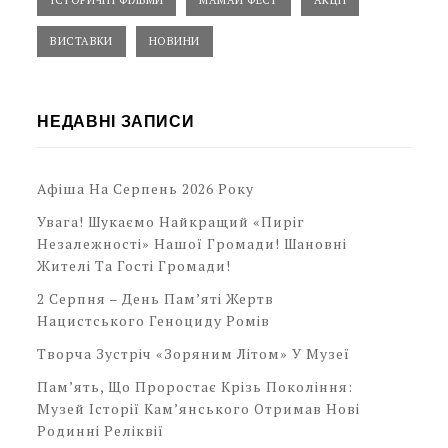
ІСТОРИЧНІ ФІЛЬМИ
МАМАЙ ФЕСТ
АКЦІЇ
ВИСТАВКИ
НОВИНИ
НЕДАВНІ ЗАПИСИ
Афіша На Серпень 2026 Року
Увага! Шукаємо Найкращий «Пиріг
Незалежності» Нашої Громади! Шановні
Жителі Та Гості Громади!
2 Серпня – День Пам’яті Жертв
Нацистського Геноциду Ромів
Творча Зустріч «Зоряним Літом» У Музеї
Пам’ять, Що Проростає Крізь Покоління:
Музей Історії Кам’янського Отримав Нові
Родинні Реліквії