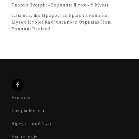
Творча Зустріч «Зоряним Літом» У Музеї
Пам’ять, Що Проростає Крізь Покоління:
Музей Історії Кам’янського Отримав Нові
Родинні Реліквії
Новини
Історія Музею
Віртуальний Тур
Експозиція