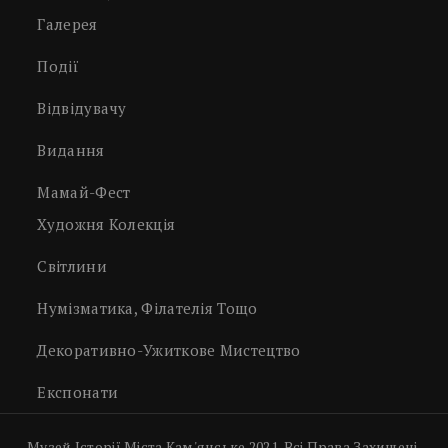
Галерея
Події
Відвідувачу
Видання
Мамай-Фест
Художня Колекція
Світлини
Нумізматика, Філателія Тощо
Декоративно-Ужиткове Мистецтво
Експонати
Музей Історії Міста Кам'янське 2021. Всі Права Захищені.