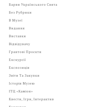
Барви Українського Свята
Без Рубрики
В Музеї
Видання
Виставки
Відвідувачу
Грантові Проєкти
Екскурсії
Експозиція
Звіти Та Закупки
Історія Музею
ІТЦ «Каміон»
Квести, Ігри, Інтерактив
Конкурси