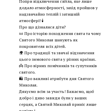
Попри відключення світла, яке лише
додало атмосферності, захід пройшов у
надзвичайно теплій і затишній
атмосфері! 🕯️
Про що дізналися діти?
📜 Про історію походження свята та чому
Святого Миколая шанують як
покровителя всіх дітей.
🌍 Про традиції та звичаї відзначення
цього зимового свята у різних країнах.
👼 Про вірних помічників та супутників
святого.
🛍️ Про важливі атрибути дня Святого
Миколая.
Дякуємо всім за участь! Бажаємо, щоб
добро і диво завжди були у ваших
серцях, а Святий Миколай приніс лише
радість!