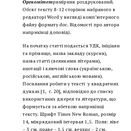
Оргкомітет
римірник роздрукований.
Обсяг тексту 8-12 сторінок набраного в
редакторі Word у вигляді комп’ютерного
файлу формату doc. Відомості про автора
наприкінці доповіді.
На початку статті подається УДК, ініціали
та прізвище, назва закладу (курсив),
назва статті (великими літерами),
анотації і ключові слова (українською,
російською, англійською мовами).
Посилання робити у тексті у квадратних
дужках [1, с. 20], відповідно до списку
використаних джерел та літератури, що
формується за абеткою наприкінці
тексту. Шрифт Times New Roman, розмір
14, міжрядковий інтервал 1,5. Поля: ліве
– 3 см, праве – 1,5 см, верхнє – 2 см,