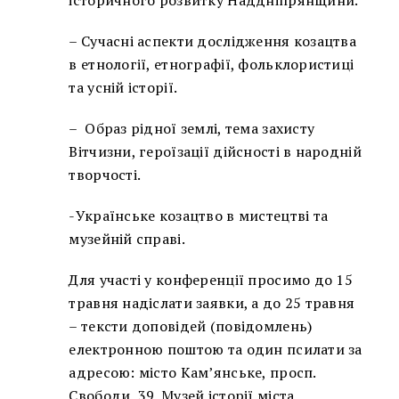
історичного розвитку Наддніпрянщини.
– Сучасні аспекти дослідження козацтва
в етнології, етнографії, фольклористиці
та усній історії.
– Образ рідної землі, тема захисту
Вітчизни, героїзації дійсності в народній
творчості.
-Українське козацтво в мистецтві та
музейній справі.
Для участі у конференції просимо до 15
травня надіслати заявки, а до 25 травня
– тексти доповідей (повідомлень)
електронною поштою та один псилати за
адресою: місто Кам’янське, просп.
Свободи, 39. Музей історії міста