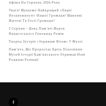
Афіша На Серпень 2026 Року
Увага! Шукаємо Найкращий «Пиріг
Незалежності» Нашої Громади! Шановні
Жителі Та Гості Громади!
2 Серпня – День Пам’яті Жертв
Нацистського Геноциду Ромів
Творча Зустріч «Зоряним Літом» У Музеї
Пам’ять, Що Проростає Крізь Покоління:
Музей Історії Кам’янського Отримав Нові
Родинні Реліквії