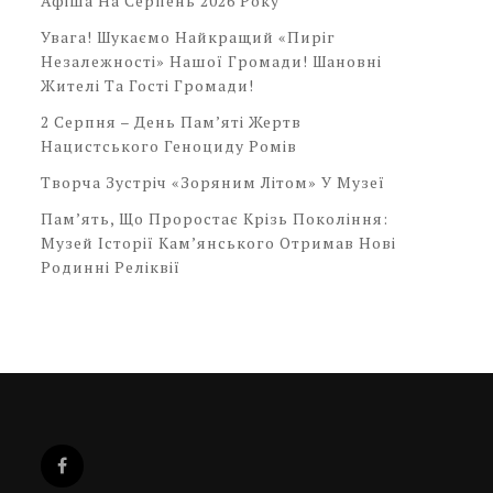
Афіша На Серпень 2026 Року
Увага! Шукаємо Найкращий «Пиріг
Незалежності» Нашої Громади! Шановні
Жителі Та Гості Громади!
2 Серпня – День Пам’яті Жертв
Нацистського Геноциду Ромів
Творча Зустріч «Зоряним Літом» У Музеї
Пам’ять, Що Проростає Крізь Покоління:
Музей Історії Кам’янського Отримав Нові
Родинні Реліквії