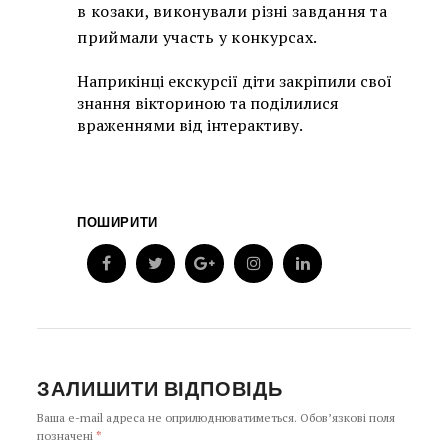
в козаки, виконували різні завдання та
приймали участь у конкурсах.
Наприкінці екскурсії діти закріпили свої
знання вікториною та поділилися
враженнями від інтерактиву.
ПОШИРИТИ
ЗАЛИШИТИ ВІДПОВІДЬ
Ваша e-mail адреса не оприлюднюватиметься.
Обов’язкові поля
позначені
*