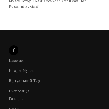
Музей Історії Кам’янського Отримав Нові
Родинні Реліквії
Новини
Історія Музею
Віртуальний Тур
Експозиція
Галерея
Події