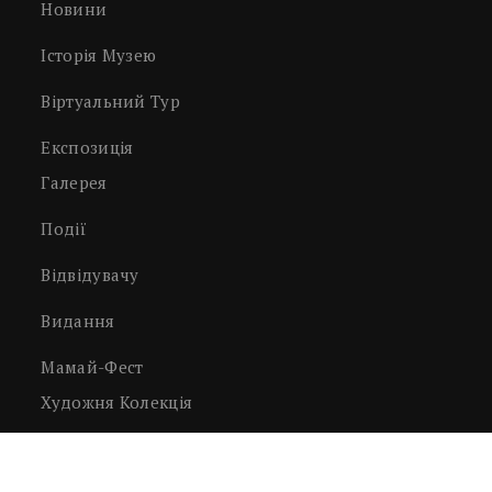
Новини
Історія Музею
Віртуальний Тур
Експозиція
Галерея
Події
Відвідувачу
Видання
Мамай-Фест
Художня Колекція
Світлини