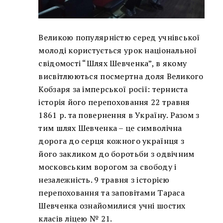
Великою популярністю серед учнівської
молоді користується урок національної
свідомості “Шлях Шевченка”, в якому
висвітлюються посмертна доля Великого
Кобзаря за імперської росії: терниста
історія його перепоховання 22 травня
1861 р. та повернення в Україну. Разом з
тим шлях Шевченка – це символічна
дорога до серця кожного українця з
його закликом до боротьби з одвічним
московським ворогом за свободу і
незалежність. 9 травня з історією
перепоховання та заповітами Тараса
Шевченка ознайомилися учні шостих
класів ліцею № 21.