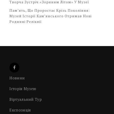
Творча Зустріч «Зоряним Літом» У Музеї
Пам’ять, Що Проростає Крізь Покоління:
Музей Історії Кам’янського Отримав Нові
Родинні Реліквії
Новини
Історія Музею
Віртуальний Тур
Експозиція