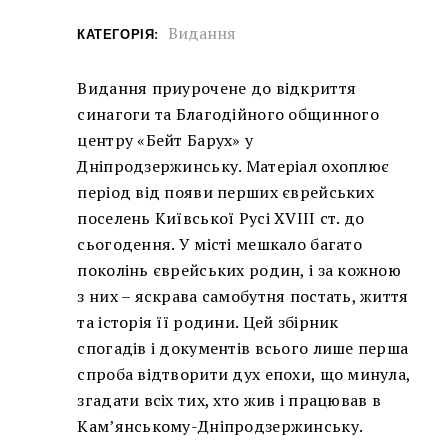
Видання
КАТЕГОРІЯ:
Видання приурочене до відкриття
синагоги та Благодійного общинного
центру «Бейт Барух» у
Дніпродзержинську. Матеріал охоплює
період від появи перших єврейських
поселень Київської Русі XVIII ст. до
сьогодення. У місті мешкало багато
поколінь єврейських родин, і за кожною
з них – яскрава самобутня постать, життя
та історія її родини. Цей збірник
спогадів і документів всього лише перша
спроба відтворити дух епохи, що минула,
згадати всіх тих, хто жив і працював в
Кам’янському-Дніпродзержинську.