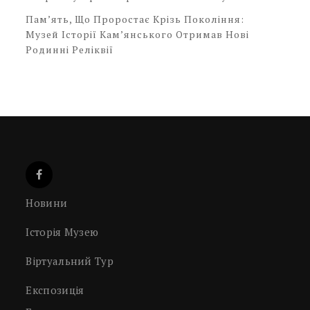
Пам’ять, Що Проростає Крізь Покоління:
Музей Історії Кам’янського Отримав Нові
Родинні Реліквії
Новини
Історія Музею
Віртуальний Тур
Експозиція