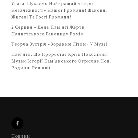
Увага! Шукаємо Найкращий «Пиріг
Незалежності» Нашої Громади! Шановні
Жителі Та Гості Громади!
2 Серпня – День Пам’яті Жертв
Нацистського Геноциду Ромів
Творча Зустріч «Зоряним Літом» У Музеї
Пам’ять, Що Проростає Крізь Покоління:
Музей Історії Кам’янського Отримав Нові
Родинні Реліквії
Новини