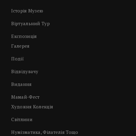
Історія Музею
Віртуальний Тур
Експозиція
Галерея
Події
Відвідувачу
Видання
Мамай-Фест
Художня Колекція
Світлини
Нумізматика, Філателія Тощо