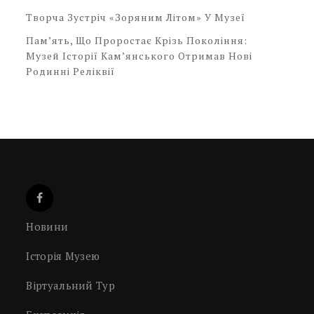
Творча Зустріч «Зоряним Літом» У Музеї
Пам’ять, Що Проростає Крізь Покоління:
Музей Історії Кам’янського Отримав Нові
Родинні Реліквії
Новини
Історія Музею
Віртуальний Тур