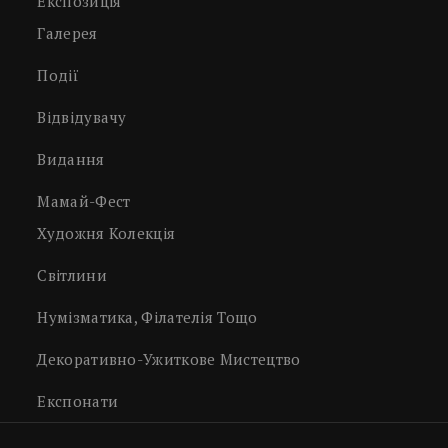
Експозиція
Галерея
Події
Відвідувачу
Видання
Мамай-Фест
Художня Колекція
Світлини
Нумізматика, Філателія Тощо
Декоративно-Ужиткове Мистецтво
Експонати