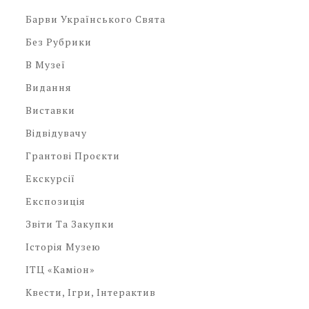
Барви Українського Свята
Без Рубрики
В Музеї
Видання
Виставки
Відвідувачу
Грантові Проєкти
Екскурсії
Експозиція
Звіти Та Закупки
Історія Музею
ІТЦ «Каміон»
Квести, Ігри, Інтерактив