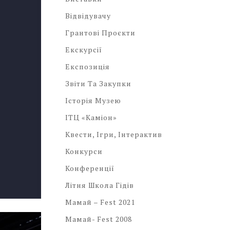
Відвідувачу
Грантові Проєкти
Екскурсії
Експозиція
Звіти Та Закупки
Історія Музею
ІТЦ «Каміон»
Квести, Ігри, Інтерактив
Конкурси
Конференції
Літня Школа Гідів
Мамай – Fest 2021
Мамай- Fest 2008