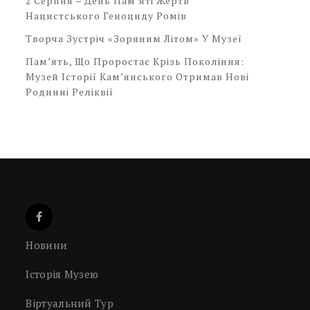
2 Серпня – День Пам’яті Жертв
Нацистського Геноциду Ромів
Творча Зустріч «Зоряним Літом» У Музеї
Пам’ять, Що Проростає Крізь Покоління:
Музей Історії Кам’янського Отримав Нові
Родинні Реліквії
Новини
Історія Музею
Віртуальний Тур