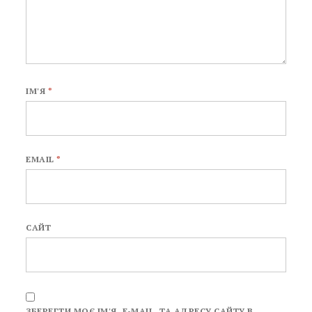
ІМ'Я
*
EMAIL
*
САЙТ
ЗБЕРЕГТИ МОЄ ІМ'Я, E-MAIL, ТА АДРЕСУ САЙТУ В