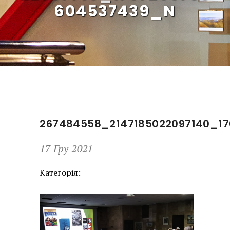
604537439_N
267484558_2147185022097140_1
17 Гру 2021
Категорія: