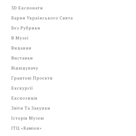
3D Експонати
Барви Українського Свята
Без Рубрики
В Музеї
Видання
Виставки
Відвідувачу
Грантові Проєкти
Екскурсії
Експозиція
Звіти Та Закупки
Історія Музею
ІТЦ «Каміон»